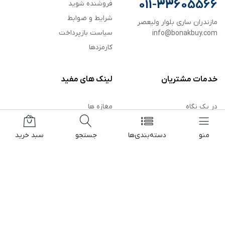
011-33605566
فروشنده شوید
شرایط و ضوابط
مازندران ساری بلوار ولیعصر
سیاست بازپرداخت
info@bonakbuy.com
کارمزدها
خدمات مشتریان
لینک های مفید
در یک نگاه
مغازه ها
سوالات متداول
ورود فروشنده
منو
دسته‌بندی‌ها
جستجو
سبد خرید
سیاست بازپرداخت
پیشنهاد شگفت انگیز
سیاست حفظ حریم خصوصی