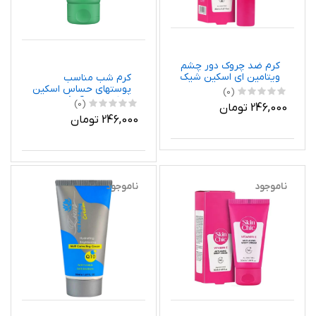
کرم ضد چروک دور چشم
ویتامین ای اسکین شیک
کرم شب مناسب
پوستهای حساس اسکین
(0)
شیک حاوی آلوئه ورا
(0)
246,000 تومان
246,000 تومان
ناموجود
ناموجود