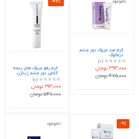
ناموجود
-46%
کرم ضد چروک دور چشم
درمالوگ
(0)
کرم رفع چروک های پنجه
393,000 تومان
کلاغی دور چشم ژیناژن
475,000 تومان
(0)
293,000 تومان
547,000 تومان
-9%
ناموجود