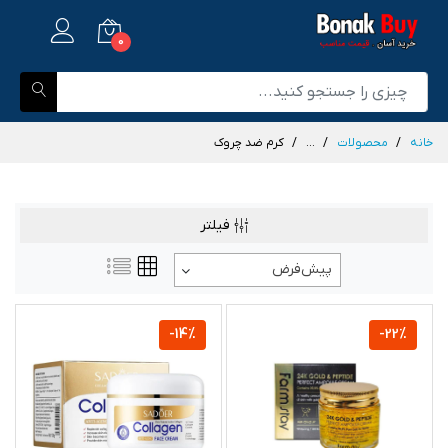
0
خانه
محصولات
...
کرم ضد چروک
فیلتر
پیش‌فرض
-14%
-22%