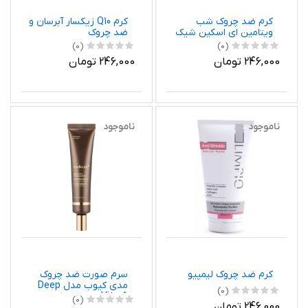
کرم ضد چروک شب
کرم Q10 زیکسار آبرسان و
ویتامین ای اسکین شیک
ضد چروک
(0)
(0)
246,000 تومان
246,000 تومان
ناموجود
ناموجود
کرم ضد چروک لیمپیو
سرم صورت ضد چروک
مدی کیوب مدل Deep
(0)
Vita A اورجینال کره
(0)
246,000 تومان
جنوبی حجم 30 میل