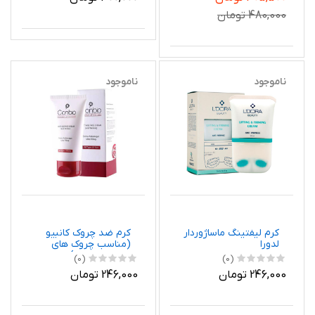
480,000 تومان
ناموجود
ناموجود
کرم لیفتینگ ماساژوردار
کرم ضد چروک کانبیو
لدورا
(مناسب چروک های
سطحی پوست)
(0)
(0)
246,000 تومان
246,000 تومان