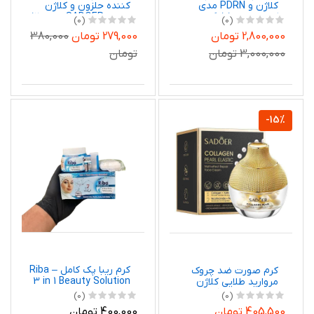
کلاژن و PDRN مدی
کننده حلزون و کلاژن
کیوب وزن 55 گرم
سادور SADOER وزن 120
(0)
(0)
اورجینال کره جنوبی
گرم
2,800,000 تومان
279,000 تومان
380,000
3,000,000 تومان
تومان
-15%
کرم ریبا پک کامل – Riba
کرم صورت ضد چروک
3 in 1 Beauty Solution
مروارید طلایی کلاژن
سادور وزن 70 گرم
(0)
(0)
400,000 تومان
405,500 تومان