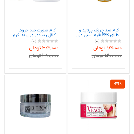
کرم ضد چروک پپتاید و
کرم صورت ضد چروک
طلای 24K فارم استی وزن
کلاژن سادور وزن 100 گرم
80 گرم اورجینال کره
SADOER
(0)
(0)
جنوبی
925,000 تومان
325,000 تومان
1,200,000 تومان
380,000 تومان
-31%