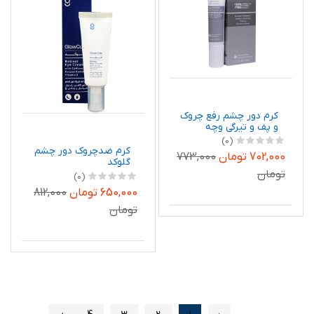
کرم دور چشم رفع چروک
و پف و تیرگی وچه
(0)
کرم ضدچروک دور چشم
702,000 تومان
773,000
گلوکد
تومان
(0)
650,000 تومان
812,000
تومان