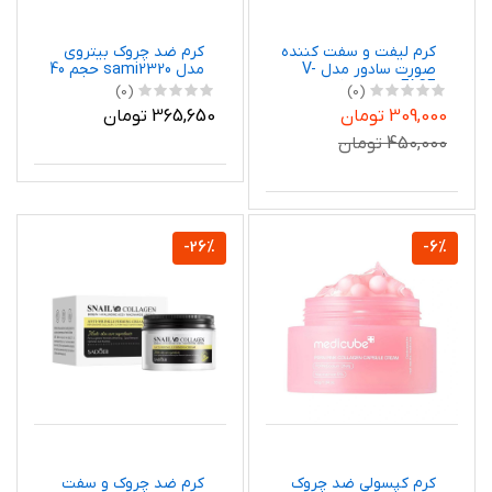
کرم لیفت و سفت‌ کننده
کرم ضد چروک بیتروی
صورت سادور مدل V-
مدل sami2320 حجم 40
FACE وزن 30 گرم
میلی لیتر
(0)
(0)
309,000 تومان
365,650 تومان
450,000 تومان
-26%
-6%
کرم کپسولی ضد چروک
کرم ضد چروک و سفت