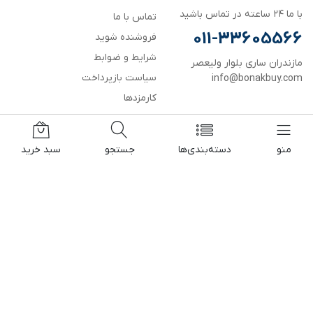
با ما ۲۴ ساعته در تماس باشید
تماس با ما
011-33605566
فروشنده شوید
شرایط و ضوابط
مازندران ساری بلوار ولیعصر
سیاست بازپرداخت
info@bonakbuy.com
کارمزدها
خدمات مشتریان
لینک های مفید
منو
دسته‌بندی‌ها
جستجو
سبد خرید
در یک نگاه
مغازه ها
سوالات متداول
ورود فروشنده
سیاست بازپرداخت
پیشنهاد شگفت انگیز
سیاست حفظ حریم خصوصی