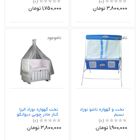
(0)
(0)
ابعاد 90 در 60
3,800,000 تومان
1,750,000 تومان
ناموجود
ناموجود
تخت و گهواره تاشو نوزاد
تخت گهواره نوزاد الیزا
نسیم
کنار مادر چوبی دیوانکو
Divancoo رنگ سفید
(0)
(0)
ابعاد 90 در 60
1,900,000 تومان
3,800,000 تومان