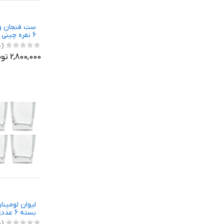
6 نفره چینی
(0)
سرمه ای درج
2,800,000 تومان
لیوان لومینا
بسته 6 عددی
(0)