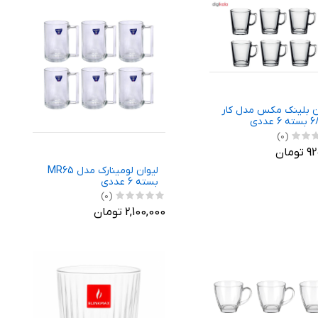
ن بلینک مکس مدل کار
(0)
ومان
لیوان لومینارک مدل MR65
بسته 6 عددی
(0)
2,100,000 تومان