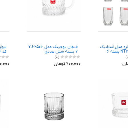
ازه مدل استاتيک
فنجان يوجينگ مدل YJ-2501-
لیوا
کد NT17601200W بسته 6
7 بسته شش عددی
کد 26 بسته 6 عددی
(0)
900,000 تومان
1,500,000