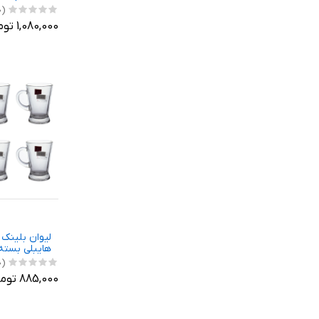
(0)
1,080,000 تومان
لیوان بلین
هایبلی بسته 6 عدد
(0)
885,000 تومان