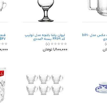
فنجان بلینک مکس مدل b161-
لیوان پاشا باغچه مدل تولیپ
فنجا
کد 44169 بسته 6عددی
KTZB47 - ب
(0)
1,800,000 تومان
900,000 ت