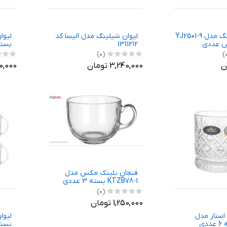
فنجان یوجینگ مدل YJ2501-9
لیوان شیلینگ مدل الیسا کد
 عددی
1311212
بست
(0)
3,240,000 تومان
,350,000
فنجان بلینک مکس مدل
KTZB78-1 بسته 3 عددی
(0)
1,250,000 تومان
استار مدل
بسته 6 ع