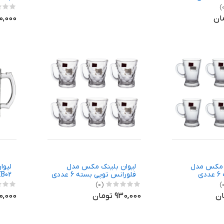
1,170,000
ک مکس مدل
لیوان بلینک مکس مدل
لیوا
ی
فلورانس توپی بسته 6 عددی
KTZB02 - ب
(0)
930,000 تومان
750,000 