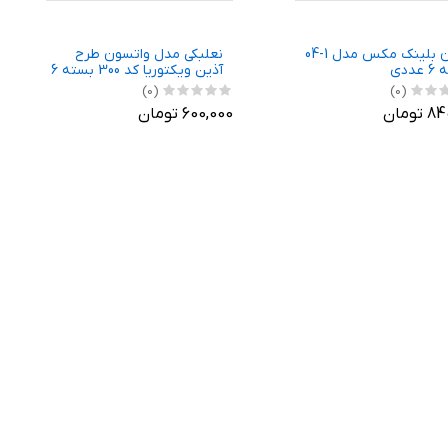
لیوان بلینک مکس مدل 1-04
نعلبکی مدل واتسون طرح
ددی
آذین ویکتوریا کد 300 بسته 6
عددی
(0)
(0)
تومان
600,000 تومان