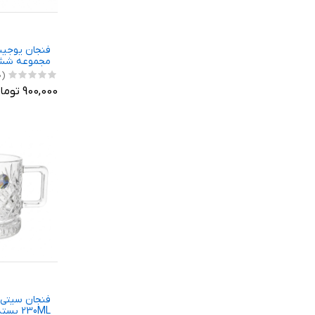
مجموعه شش
(0)
900,000 تومان
فنجان سیتی 
230ML بسته 6 عددی