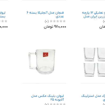
ست فنجان و نعلبکی 12 پارچه
فنجان مدل آنجلیکا بسته 6
 زرین ایران مدل
عددی
بسته 6 ع
چای خوری کواترو 8 فلورانس
(0)
ه عالی
970,000 تومان
840,000 
رک مدل استرلینگ
لیوان بلینک مکس مدل
آلابونه ۲۵
(0)