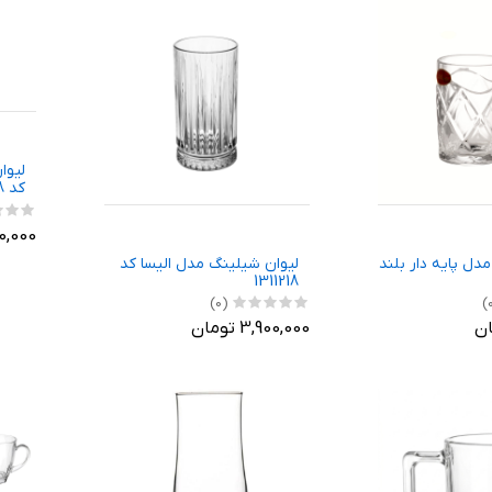
لیوا
کد 68 بسته 6 عددی
920,000 ت
مدل پايه دار بلند
لیوان شیلینگ مدل الیسا کد
1311218
(0)
3,900,000 تومان