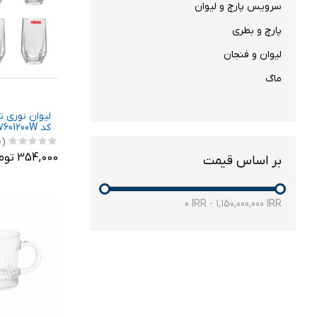
سرویس پارچ و لیوان
پارچ و بطری
لیوان و فنجان
ماگ
لیوان نوری ت
عددی
(0)
354,000 تومان
بر اساس قیمت
0
IRR
-
1,150,000,000
IRR