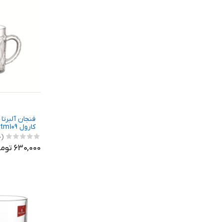
فنجان آلبرتا 
كارول tm109
(0)
630,000 تومان