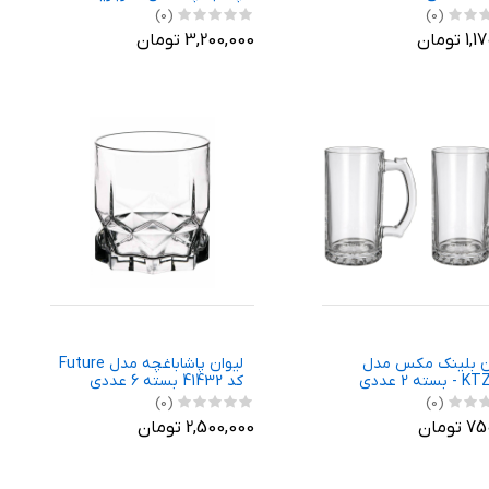
97177
(0)
(0)
 تومان
3,200,000 تومان
ن بلینک مکس مدل
لیوان پاشاباغچه مدل Future
سته 2 عددی
کد 41432 بسته 6 عددی
(0)
(0)
تومان
2,500,000 تومان