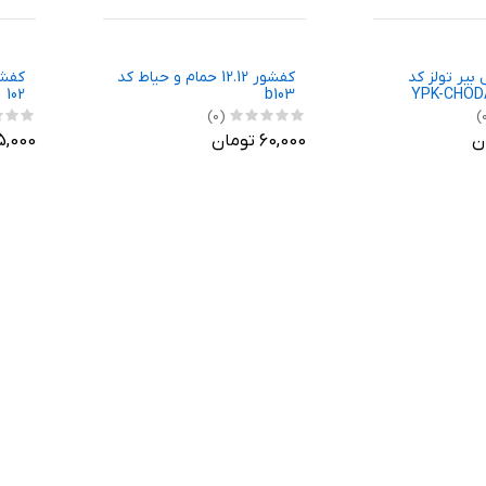
بیر تولز کد
کفشور 12.12 حمام و حیاط کد
102
b103
YPK-CHODA
(0)
60,000 تومان
55,000 تو