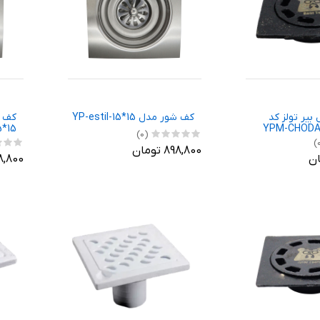
بیر تولز کد
کف شور مدل YP-estil-15*15
5*15
YPM-CHODAN
(0)
898,800 تومان
898,800 ت