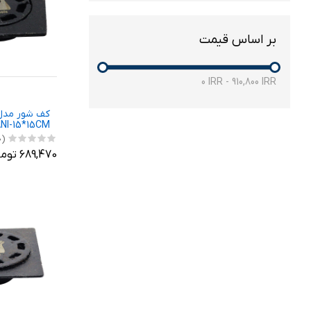
بر اساس قیمت
0
IRR
-
910,800
IRR
کف شور مدل 
I-15*15CM
(0)
689,470 تومان