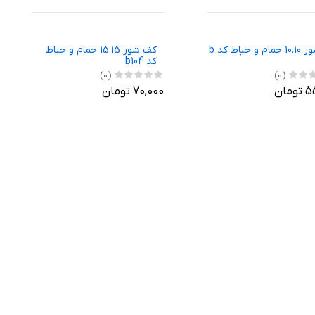
کفشور 10.10 حمام و حیاط کد b
کف شور 15.15 حمام و حیاط
کد b104
(0)
(0)
مان
70,000 تومان