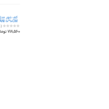
کف شور مدل 
NI-10*10CM
(0)
718,560 تومان