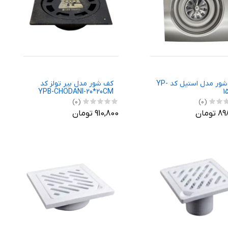
کف شور مدل استیل کد YP-
کف شور مدل بیر تولز کد
YPB-CHODANI-20*20CM
1
(0)
(0)
ومان
910,800 تومان