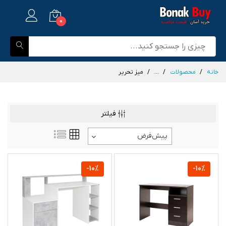
0
خانه
محصولات
...
میز تحریر
فیلتر
پیش‌فرض
-10%
-10%