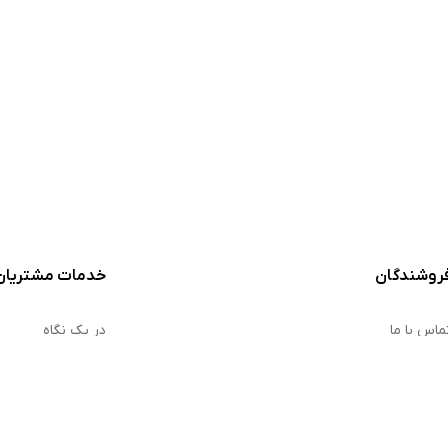
روشندگان
خدمات مشتریان
ماس با ما
در یک نگاه
روشنده شوید
سوالات متداول
رایط و ضوابط
سیاست بازپرداخت
یاست بازپرداخت
سیاست حفظ حری
ارمزدها