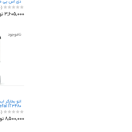
دی اس پی مدل 36
(0)
3,605,000 تومان
ناموجود
اتو بخارگر ا
efal IT3480
(0)
8,500,000 تومان