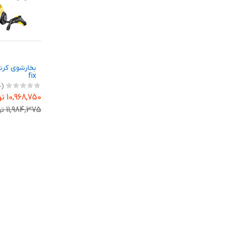
fix
(0)
10,968,750 تومان
11,984,375 تومان