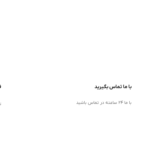
با ما تماس بگیرید
ف
با ما ۲۴ ساعته در تماس باشید
ت
011-33605566
ف
ش
مازندران ساری بلوار ولیعصر
س
info@bonakbuy.com
ک