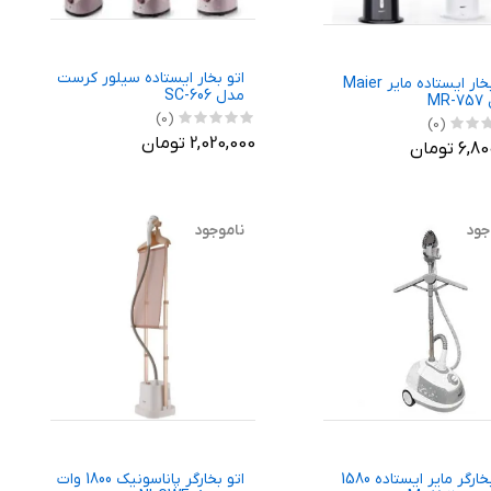
اتو بخار ایستاده سیلور کرست
اتو بخار ایستاده مایر Maier
مدل SC-606
MR
(0)
(0)
2,020,000 تومان
6 تومان
جود
ناموجود
اتو بخارگر مایر ایستاده 1580
اتو بخارگر پاناسونیک 1800 وات