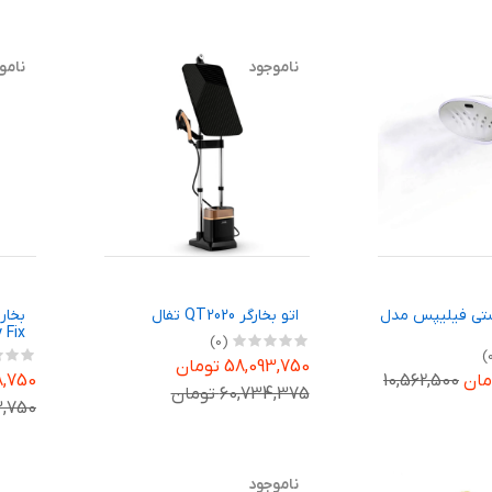
ناموجود
نامو
دستی فیلیپس مدل
اتو بخارگر QT2020 تفال
Easy Fix
(0)
58,093,750 تومان
10,562,500
,718,750
60,734,375 تومان
343,750
ناموجود