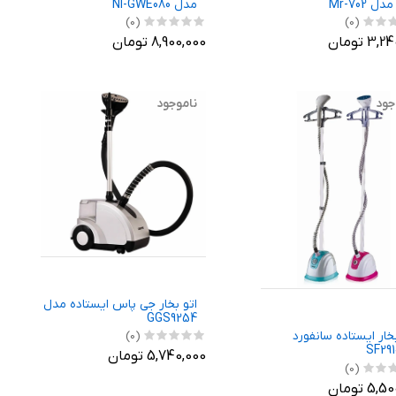
ل Mr-702
مدل NI-GWE080
(0)
(0)
3 تومان
8,900,000 تومان
جود
ناموجود
اتو بخار جی پاس ایستاده مدل
GGS9254
بخار ایستاده سانفورد
(0)
SF29
5,740,000 تومان
(0)
5 تومان