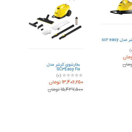
بخارشوی کرشر مدل sc2 easy
بخارشوی کرشر مدل
SC3Easy Fix
(0)
13,406,250 تومان
15,437,500 تومان