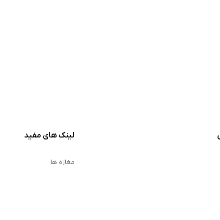
لینک های مفید
مغازه ها
ورود فروشنده
پیشنهاد شگفت انگیز
م خصوصی