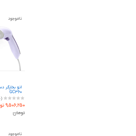
ناموجود
اتو بخارگر 
GC360
(0)
9,506,250 تومان
تومان
ناموجود