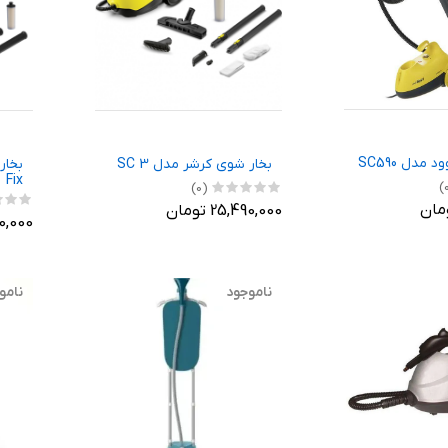
مدل SC590
بخار شوی کرشر مدل SC 3
Fix
(0)
25,490,000 تومان
,900,000
ناموجود
نامو