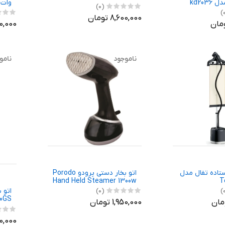
kd20
وات مد
(0)
8,600,000 تومان
,240,000
ناموجود
نامو
یستاده تفال مدل
اتو بخار دستی پرودو Porodo
Hand Held Steamer 1300w
T
اتو 
(0)
10GS
1,950,000 تومان
,500,000