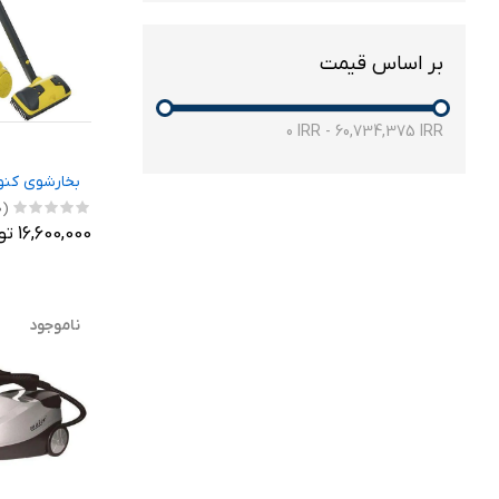
بر اساس قیمت
0
IRR
-
60,734,375
IRR
بخارشوی کنوود 
(0)
16,600,000 تومان
ناموجود