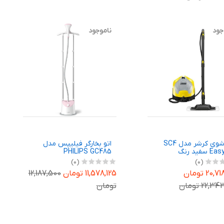
جود
ناموجود
بخارشوی کرشر مدل SC4
اتو بخارگر فیلیپس مدل
 سفید رنگ
PHILIPS GC485
(0)
(0)
20 تومان
11,578,125 تومان
12,187,500
22, تومان
تومان