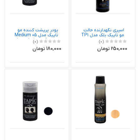
اسپری نگهدارنده حالت
پودر پرپشت کننده مو
مو تاپیک بلک مدل TP1
تاپیک مدل 05 Medium
حجم 120 میلی لیتر
brown وزن 25 گرم رنگ
(0)
(0)
قهوه ای روشن
250,000 تومان
180,000 تومان