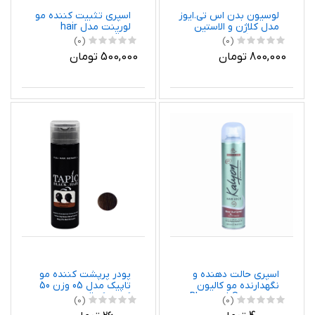
لوسیون بدن اس تی.ایوز
اسپری تثبیت کننده مو
مدل کلاژن و الاستین
لورینت مدل hair
حجم 621 میلی لیتر
styling حجم 250 میلی
(0)
(0)
لیتر
800,000 تومان
500,000 تومان
اسپری حالت دهنده و
پودر پرپشت کننده مو
نگهدارنده مو کالیون
تاپیک مدل 05 وزن 50
مدل Blow out Spray
گرم رنگ قهوه ای روشن
(0)
(0)
eco friendly حجم 250