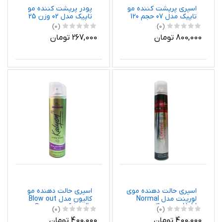
اسپری پرپشت کننده مو
پودر پرپشت کننده مو
تاپیک مدل 07 حجم 120
تاپیک مدل 02 وزن 25
میلی لیتر رنگ بلوند
گرم رنگ مشکی
(0)
(0)
800,000 تومان
267,000 تومان
اسپری حالت دهنده موی
اسپری حالت دهنده مو
لورینت مدل Normal
کالیون مدل Blow out
Hold حجم 400 میلی لیتر
Spray eco friendly
(0)
(0)
حجم 250 میلی لیتر
400,000 تومان
400,000 تومان