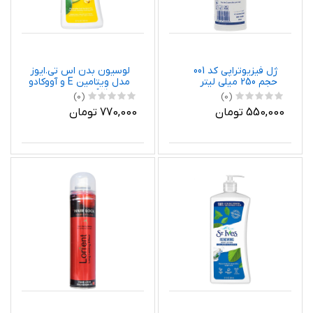
ژل فیزیوتراپی کد 001
لوسیون بدن اس تی.ایوز
حجم 250 میلی لیتر
مدل ویتامین E و آووکادو
حجم 621 میلی لیتر
(0)
(0)
550,000 تومان
770,000 تومان