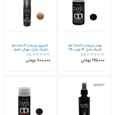
پودر پرپشت کننده مو
اسپری پرپشت کننده مو
تاپیک مدل 04 وزن 25
تاپیک مدل نچرال حجم
گرم رنگ قهوه ای
150 میلی لیتر رنگ بلوند
(0)
(0)
215,000 تومان
800,000 تومان
ناموجود