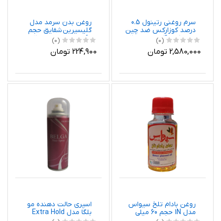
سرم روغنی رتینول 0.5
روغن بدن سرمد مدل
درصد کوزارکس ضد چین
گلیسیرین شقایق حجم
و چروک و آکنه حجم 20
60 میلی لیتر بسته 2
(0)
(0)
میلی لیتر
عددی
2,580,000 تومان
224,900 تومان
روغن بادام تلخ سیواس
اسپری حالت دهنده مو
مدل 1N حجم 60 میلی
بلگا مدل Extra Hold
لیتر
حجم 150 میلی لیتر