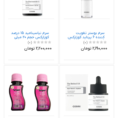
سرم نیاسینامید 15 درصد
سرم بوستر تقویت
کوزارکس حجم 20 میلی
کننده 6 پپتاید کوزارکس
لیتر
(اوریجینال کره جنوبی )
(0)
(0)
150 میل
2,200,000 تومان
2,190,000 تومان