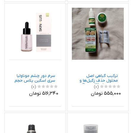
ترکیب گیاهی اصل
سرم دور چشم موناولیا
محلول حذف زگیل‌ها و
سری اسکین پلاس حجم
خال‌ها Super Warts
30 میلی لیتر
(0)
(0)
Remover
555,000 تومان
516,340 تومان