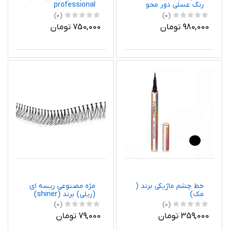
رنگ عسلی دور محو
professional
(0)
(0)
980,000 تومان
750,000 تومان
خط چشم ماژیکی برند (
مژه مصنوعی ریسه ای
مک)
(ریلی) برند (shiner)
(0)
(0)
359,000 تومان
79,000 تومان