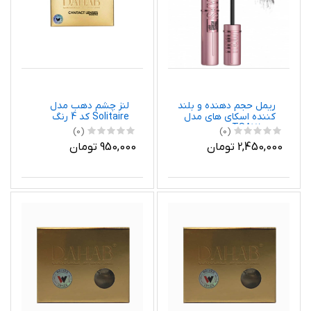
ریمل حجم دهنده و بلند
لنز چشم دهب مدل
کننده اسکای های مدل
Solitaire کد 4 رنگ
TSA75000
طوسی تیره
(0)
(0)
2,450,000 تومان
950,000 تومان