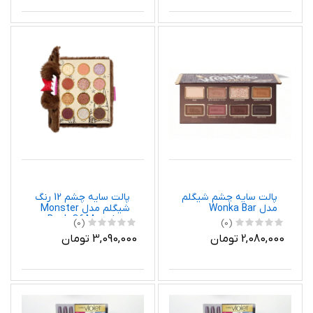
پالت سایه چشم شیگلم
پالت سایه چشم 12 رنگ
مدل Wonka Bar
شیگلم مدل Monster
Book Of Monsters
(0)
(0)
2,080,000 تومان
3,090,000 تومان