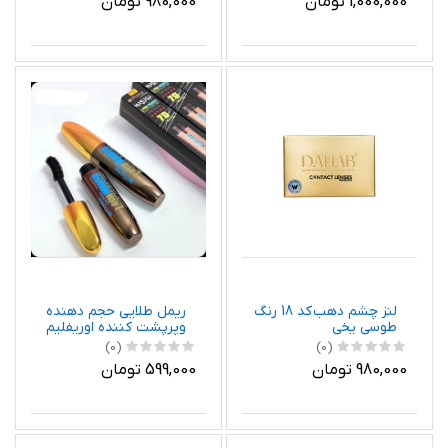
1,000,000 تومان
980,000 تومان
لنز چشم دهب کد 18 رنگ
ریمل طلایی حجم دهنده
طوسی یخی
وپرپشت کننده اوریفلیم
لش پاور ماسکارا
(0)
(0)
980,000 تومان
599,000 تومان