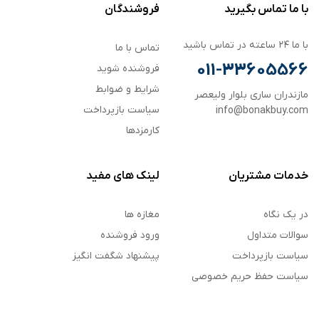
با ما تماس بگیرید
فروشندگان
با ما ۲۴ ساعته در تماس باشید
تماس با ما
011-33605566
فروشنده شوید
شرایط و ضوابط
مازندران ساری بلوار ولیعصر
سیاست بازپرداخت
info@bonakbuy.com
کارمزدها
خدمات مشتریان
لینک های مفید
در یک نگاه
مغازه ها
سوالات متداول
ورود فروشنده
سیاست بازپرداخت
پیشنهاد شگفت انگیز
سیاست حفظ حریم خصوصی