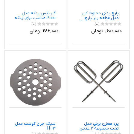
پارچ یدکی مخلوط کن
گیربکس پنکه مدل
مدل قطعه زیر پارچ
Pars مناسب برای پنکه
آبمیوه گیری مدل کد 004
پارس خزر
(0)
(0)
به همراه شیشه بلندر
1,600,000 تومان
284,000 تومان
مناسب برای مخلوط کن
پاناسونیک
پره همزن برقی مدل
شبكه چرخ گوشت مدل
تخت مجموعه 2 عددی
H-13