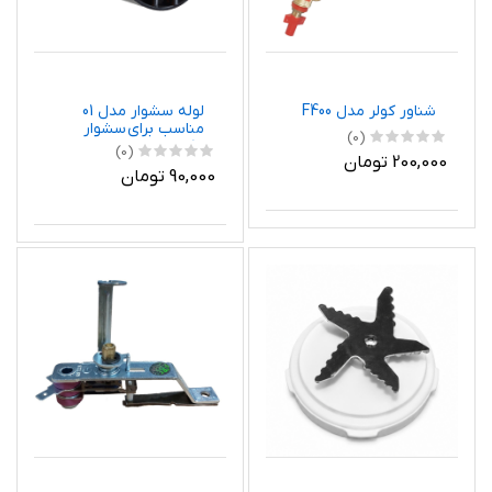
شناور کولر مدل F400
لوله سشوار مدل 01
مناسب برای سشوار
(0)
مکس
(0)
200,000 تومان
90,000 تومان