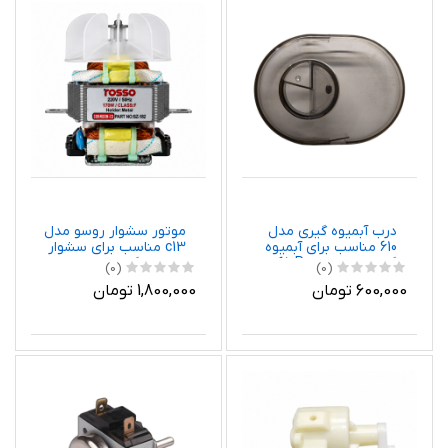
درب آبمیوه گیری مدل
موتور سشوار روسو مدل
610 مناسب برای آبمیوه
c13 مناسب برای سشوار
گیری پارس خزر 610P
های خانگی
(0)
(0)
600,000 تومان
1,800,000 تومان