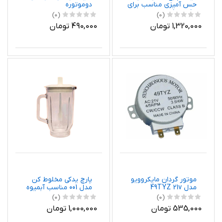
حس آمیزی مناسب برای
دوموتوره
غذاساز فیلیپس
(0)
(0)
1,320,000 تومان
490,000 تومان
موتور گردان مایکروویو
پارچ یدکی مخلوط کن
مدل 49TYZ 21v
مدل 001 مناسب آبمیوه
گیری پاناسونیک و
(0)
(0)
ناسیونال
535,000 تومان
1,000,000 تومان