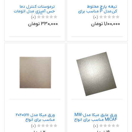
تیغه پارچ مخلوط
ترموستات کنترل دما
کن مدل P مناسب برای
حس آمیزی مدل اتومات
غذاساز فیلیپس
کد 10A-KST228 مناسب
(0)
(0)
برای اتوهای بوش و
1,100,000 تومان
330,000 تومان
پارس خزر
ورق عایق میکا مدلMW-
ورق میکا مدل 2020cm
MICA4 مناسب برای انواع
مناسب برای انواع
مایکروویو
مایکروویو
(0)
(0)