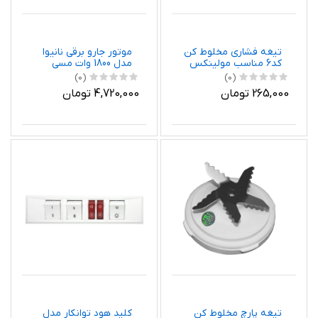
تیغه فشاری مخلوط کن
موتور جارو برقی نانیوا
کد6 مناسب مولینکس
مدل 1800‌ وات مسی
مناسب برای جاروبرقی
(0)
(0)
سامسونگ
265,000 تومان
4,720,000 تومان
تیغه پارچ مخلوط کن
کلید هود توانکار مدل