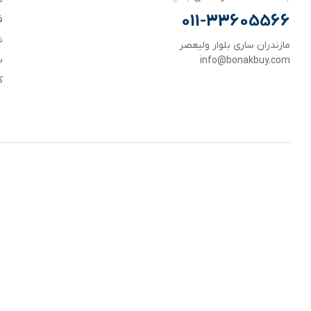
011-33605566
ف
ش
مازندران ساری بلوار ولیعصر
س
info@bonakbuy.com
ک