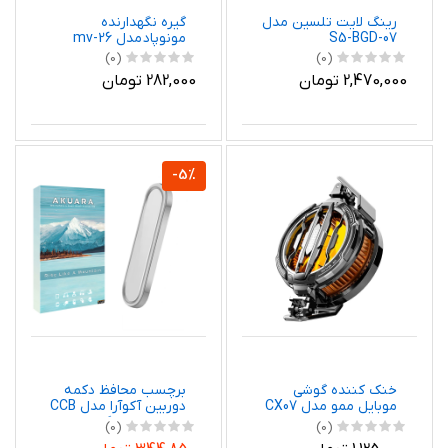
رینگ لایت تلسین مدل
گیره نگهدارنده
S5-BGD-07
مونوپاد مدل mv-26
(0)
(0)
2,470,000 تومان
282,000 تومان
-5%
خنک کننده گوشی
برچسب محافظ دکمه
موبایل ممو مدل CX07
دوربین آکوآرا مدل CCB
مناسب برای گوشی
(0)
(0)
موبایل اپل iPhone 17 /