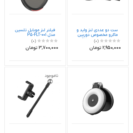
ست دو عددی لنز واید و
فیلتر لنز موبایل تلسین
ماکرو مخصوص دوربین
مدل P5-FLT-001
تلفن همراه مدل 670
(0)
(0)
2,950,000 تومان
3,700,000 تومان
ناموجود