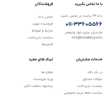
با ما تماس بگیرید
فروشندگان
با ما ۲۴ ساعته در تماس باشید
تماس با ما
011-33605566
فروشنده شوید
شرایط و ضوابط
مازندران ساری بلوار ولیعصر
سیاست بازپرداخت
info@bonakbuy.com
کارمزدها
خدمات مشتریان
لینک های مفید
در یک نگاه
مغازه ها
سوالات متداول
ورود فروشنده
سیاست بازپرداخت
پیشنهاد شگفت انگیز
سیاست حفظ حریم خصوصی