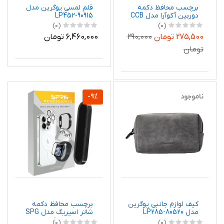
برچسب محافظ دکمه
قلم لمسی یوگرین مدل
دوربین آکوآرا مدل CCB
LP452-90915
مناسب برای گوشی
(0)
(0)
موبایل اپل iPhone 16 /
275,500 تومان
290,000
6,460,000 تومان
16 Pro / 16 Pro Max
تومان
ناموجود
-9%
کیف لوازم جانبی یوگرین
برچسب محافظ دکمه
مدل LP285-80520
شاتر اسپریگ مدل SPG
مناسب برای گوشی
(0)
(0)