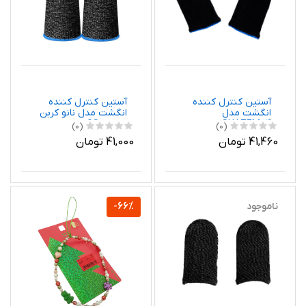
آستین کنترل کننده
آستین کنترل کننده
انگشت مدل
انگشت مدل نانو کربن
SHAZEM_4
کد GS1000
(0)
(0)
41,460 تومان
41,000 تومان
ناموجود
-66%