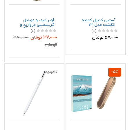
آستین کنترل کننده
آویز کیف و موبایل
انگشت مدل 03
کریسمسی مروارید و
مهره رنگی برند Six کد
(0)
(0)
۱۷۰۹۳
57,000 تومان
127,000 تومان
380,000
تومان
-5%
ناموجود