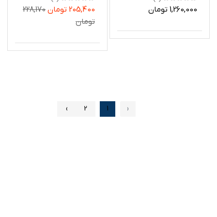
موبایل اپل Iphone 16 /
1,260,000 تومان
205,400 تومان
228,170
16 Pro / 16 Pro max
تومان
›
2
1
‹