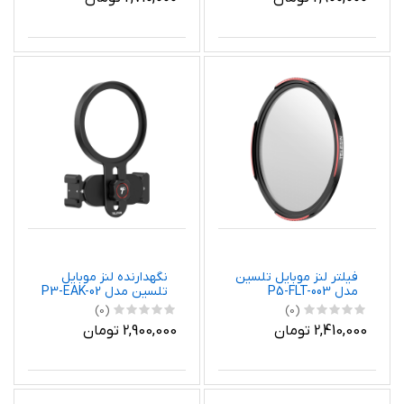
فیلتر لنز موبایل تلسین
نگهدارنده لنز موبایل
مدل P5-FLT-003
تلسین مدل P3-EAK-02
(0)
(0)
2,410,000 تومان
2,900,000 تومان