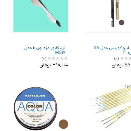
مداد ابرو کورنس مدل RA
اپلیکاتور مژه لوپینا مدل
 41
MO17
(0)
(0)
تومان
398,000 تومان
جود