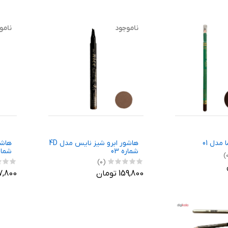
ناموجود
نامو
 مدل 01
هاشور ابرو شیز نایس مدل 4D
شماره 03
شماره
(0)
159,800 تومان
157,800 ت