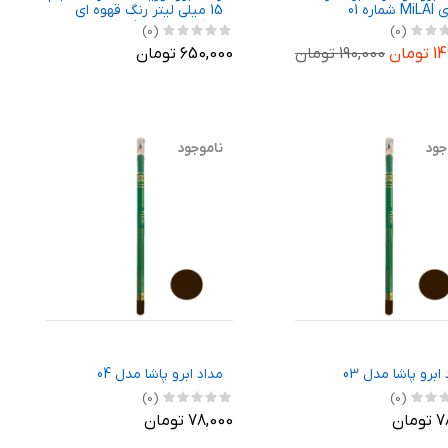
ماره 01
15 میلی لیتر رنگ قهوه ای
شارکول بسته 5 عددی
(0)
(0)
ومان
190,000 تومان
650,000 تومان
جود
ناموجود
ابرو پاشا مدل 03
مداد ابرو پاشا مدل 04
(0)
(0)
مان
78,000 تومان