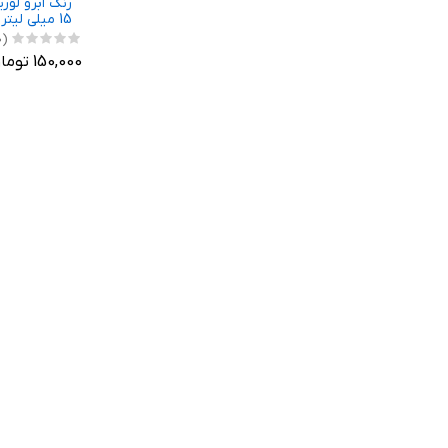
15 میلی لیتر رنگ قهوه ای
(0)
150,000 تومان