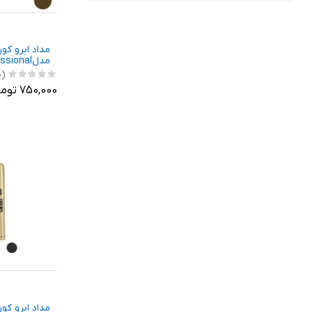
مداد ابرو کو
مدلprofessional شماره41
(0)
750,000 تومان