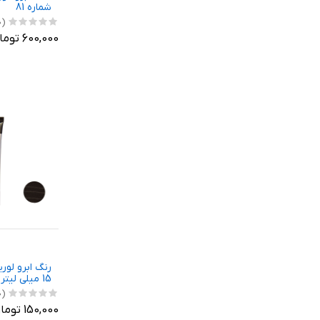
شماره 81
(0)
600,000 تومان
15 میلی لیتر رنگ قهوه ای
(0)
150,000 تومان