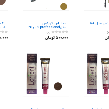
مداد ابرو کورنس مدل RA
مداد ابرو کورنس
مدلprofessional شماره31
15
بسته 5 ع
(0)
500,000 تومان
650,000 ت