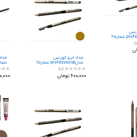
رنس
مداد ابرو کورنس
مدلprofessional شماره11
شماره
(0)
600,000 تومان
650,000 ت