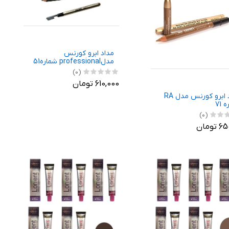
مداد ابرو کورنس
مدلprofessional شماره51
(0)
610,000 تومان
مداد ابرو کورنس مدل RA
 71
(0)
ومان