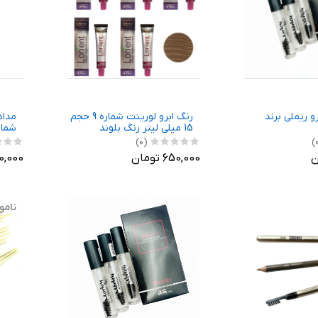
و ریملی برند
رنگ ابرو لورینت شماره 9 حجم
15 میلی لیتر رنگ بلوند
شماره
روناسی بسته 5 عددی
(0)
650,000 تومان
550,000 
نامو