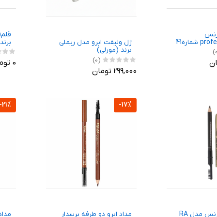
رنس
قلم(
برند (FANG
ژل ولیفت ابرو مدل ریملی
برند (مورلی)
(0)
0 تومان
299,000 تومان
-21%
-17%
مداد ابرو کورنس مدل RA
مداد ابرو دو طرفه برسدار
مداد