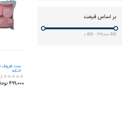
بر اساس قیمت
0
IRR
-
499,000
IRR
ست ظروف مس
۷تکه
(0)
499,000 تومان