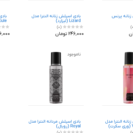
زنانه پرنس
بادی اسپلش زنانه النترا مدل
بادی
Lizard (لیزارد)
olecule
(0)
246,000 تومان
246,000 ت
ناموجود
نانه النترا مدل
بادی اسپلش مردانه النترا مدل
)
Royal (رویال)
(0)