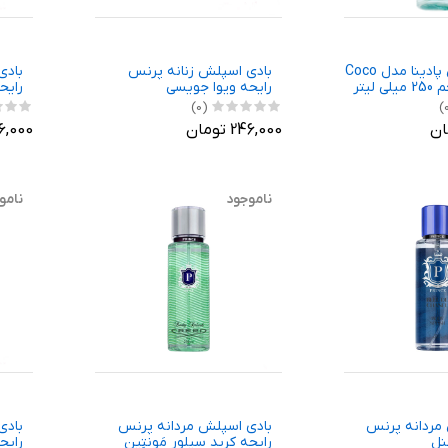
بادی اسپلش پادینا مدل Coco
بادی اسپلش زنانه پرنس
بادی
رایحه ویوا جویسی
رایح
(0)
246,000 تومان
246,000 ت
ناموجود
نامو
مردانه پرنس
بادی اسپلش مردانه پرنس
بادی
نل
رایحه کرید سیلور مَونتِین
رایح