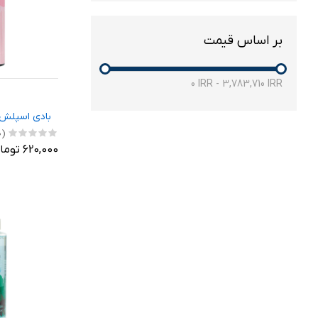
بر اساس قیمت
0
IRR
-
3,783,710
IRR
بادی اسپلش
(0)
620,000 تومان