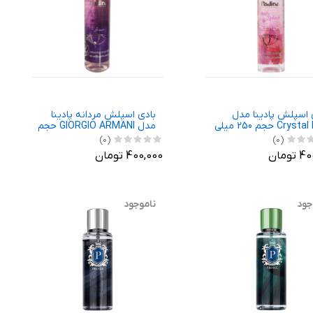
 اسپلش پادینا مدل
بادی اسپلش مردانه پادینا
Crystal Noir حجم 250 میلی
مدل GIORGIO ARMANI حجم
250 میلی لیتر
(0)
(0)
ومان
400,000 تومان
جود
ناموجود