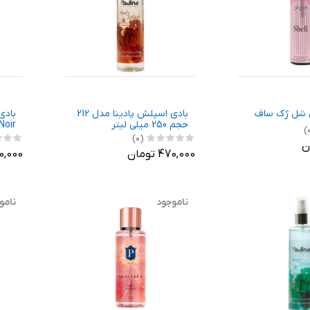
 شل ژک ساف
بادی اسپلش پادینا مدل 212
بادی
حجم 250 میلی لیتر
لیتر
(0)
470,000 تومان
400,000 ت
ناموجود
نامو