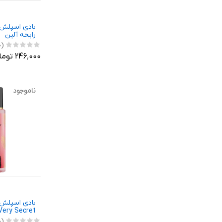
بادی اسپلش 
رایحه آلین
(0)
246,000 تومان
ناموجود
بادی اسپلش ز
Very Secret (وری سکرت
(0)