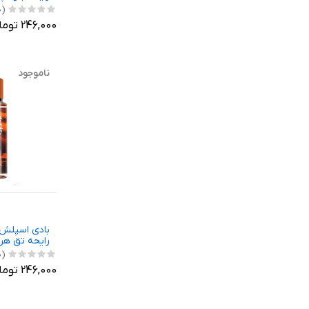
(0)
246,000 تومان
ناموجود
بادی اسپلش 
رایحه تق ه
(0)
246,000 تومان