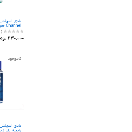
Channel حجم 250 میلی لیتر
(0)
430,000 تومان
ناموجود
بادی اسپلش 
رایحه بلو دچ