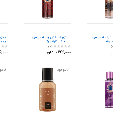
مردانه پرنس
بادی اسپلش زنانه پرنس
بادی
پیوم
رایحه باکارات رژ
رایح
(0)
246,000 تومان
246,000 ت
ناموجود
نامو