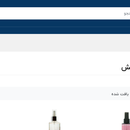
لش
یافت شده