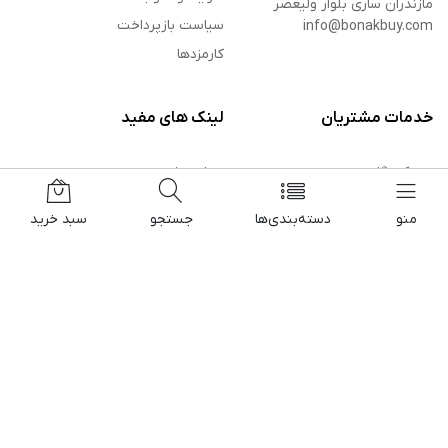
مازندران ساری بلوار ولیعصر
سیاست بازپرداخت
info@bonakbuy.com
کارمزدها
خدمات مشتریان
لینک های مفید
در یک نگاه
مغازه ها
سوالات متداول
ورود فروشنده
منو
دسته‌بندی‌ها
جستجو
سبد خرید
سیاست بازپرداخت
پیشنهاد شگفت انگیز
سیاست حفظ حریم خصوصی