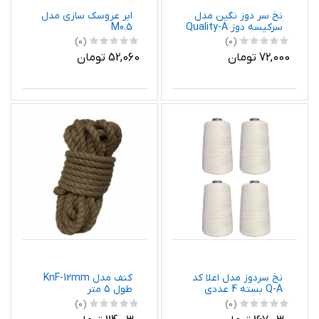
نخ سر دوز نگین مدل
ابر عروسک سازی مدل
سرکیسه دوز Quality-A
M0.5
دوک وزن 110 گرم
(0)
(0)
72,000 تومان
52,060 تومان
نخ سردوز مدل اعلا کد
کنف مدل KnF-12mm
Q-A بسته 4 عددی
طول 5 متر
(0)
(0)