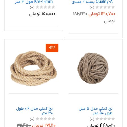
Quality-A بسته 2 عددی
KnF-12mm طول 3 متر
(0)
(0)
130,700 تومان
186,230
150,000 تومان
تومان
-12%
نخ کنفی مدل 5 میل
نخ کنفی مدل 0.6 طول
طول 50 متر
30 متر
(0)
(0)
448,020 تومان
271,110 تومان
311,450