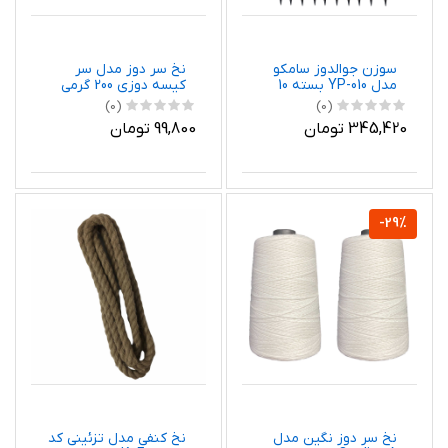
سوزن جوالدوز سامکو
نخ سر دوز مدل سر
مدل YP-010 بسته 10
کیسه دوزی 200 گرمی
عددی
(0)
(0)
345,420 تومان
99,800 تومان
-29%
نخ سر دوز نگین مدل
نخ کنفی مدل تزئینی کد