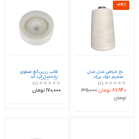
-34%
نخ خیاطی مدل مدل
قالب رزین گچ صفوی
ضخیم دوک بزرگ
زاده مدل گرد کد
DCO2049
(0)
(0)
87,940 تومان
135,000
170,000 تومان
تومان