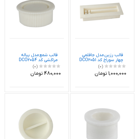
قالب رزین مدل جاقلمی
قالب شمع مدل پیاله
چهار سوراخ کد DCO2051
مراکشی کد DCO2054
(0)
(0)
1,000,000 تومان
480,000 تومان