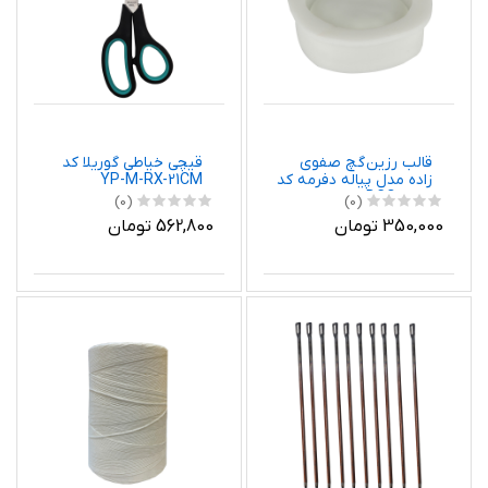
قالب رزین گچ صفوی
قیچی خیاطی گوریلا کد
زاده مدل پیاله دفرمه کد
YP-M-RX-21CM
DCO 2039
(0)
(0)
350,000 تومان
562,800 تومان