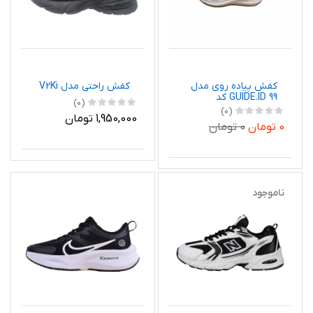
کفش پیاده روی مدل
کفش راحتی مدل V2Ki
GUIDE.ID 99 کد
(0)
1999002236559882220
(0)
1,950,000 تومان
0 تومان
0 تومان
ناموجود