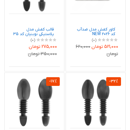
کاور کفش مدل ضدآب
قالب کفش مدل
کد NEW 2026
پلاستیکی نوبنیان کد 35
- 37 مجموعه 2 عددی
(0)
(0)
521,000 تومان
620,000
275,000 تومان
تومان
350,000 تومان
-17%
-32%