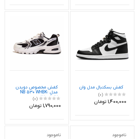
کفش بسکتبال مدل وان
کفش مخصوص دویدن
مدل NB 530 WHBK-
(0)
115008017
(0)
1,400,000 تومان
1,790,000 تومان
ناموجود
ناموجود