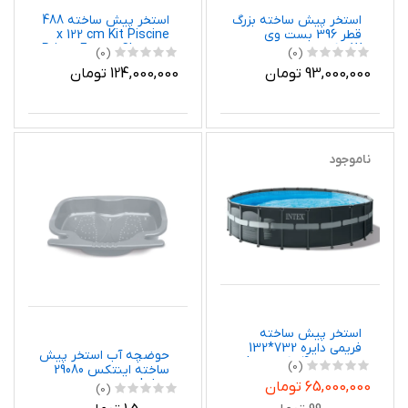
استخر پیش ساخته بزرگ
استخر پیش ساخته 488
قطر 396 بست وی
x 122 cm Kit Piscine
Prism Frame Chevron
5618W
(0)
(0)
اینتکس 26746 Intex
93,000,000 تومان
124,000,000 تومان
ناموجود
استخر پیش ساخته
فریمی دایره 732*132
حوضچه آب استخر پیش
اینتکس 26340 Intex
(0)
ساخته اینتکس 29080
Intex
65,000,000 تومان
(0)