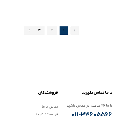
›
3
2
1
‹
با ما تماس بگیرید
فروشندگان
با ما ۲۴ ساعته در تماس باشید
تماس با ما
011-33605566
فروشنده شوید