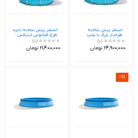
استخر پیش ساخته
استخر پیش ساخته دایره
طرحدار بزرگ با پمپ
طرح اقیانوس اینتکس
تصفیه 28208 Intex
28206 Intex
(0)
(0)
24,900,000 تومان
21,400,000 تومان
-9%