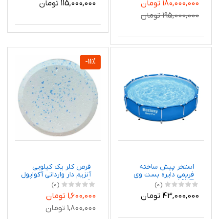
180,000,000 تومان
115,000,000 تومان
195,000,000 تومان
-11%
استخر پیش ساخته
قرص کلر یک کیلویی
فریمی دایره بست وی
آنزیم دار وارداتی آکواپول
008
5612E
(0)
(0)
43,000,000 تومان
1,600,000 تومان
1,800,000 تومان