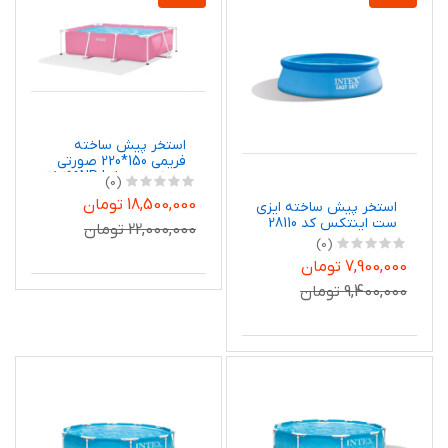
استخر پیش ساخته
فریمی 150*220 صورتی
اینتکس 28266NP Intex
(0)
18,500,000 تومان
استخر پیش ساخته ایزی
ست اینتکس کد 28110
22,000,000 تومان
(0)
7,900,000 تومان
9,400,000 تومان