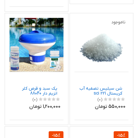
ناموجود
شن سیلیس تصفیه آب
پک سبد و قرص کلر
کریستال sci 221
انزیم دار 88040
(0)
(0)
550,000 تومان
1,200,000 تومان
-15%
-15%