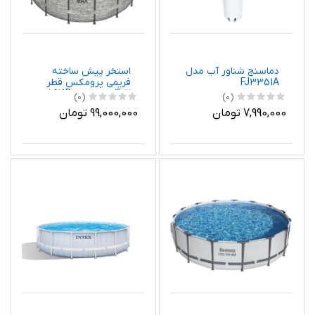
دماسنج شناور آب مدل
استخر پیش ساخته
FJ3351A
فریمی پرومکس قطر
427 بست وی 5619D
(0)
(0)
7,990,000 تومان
99,000,000 تومان