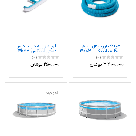
شیلنگ اورجینال لوازم
فرچه زاویه دار اسکیمر
تنظیف اینتکس 29083
دستی اینتکس 29053
Intex
Intex
(0)
(0)
3,400,000 تومان
250,000 تومان
ناموجود