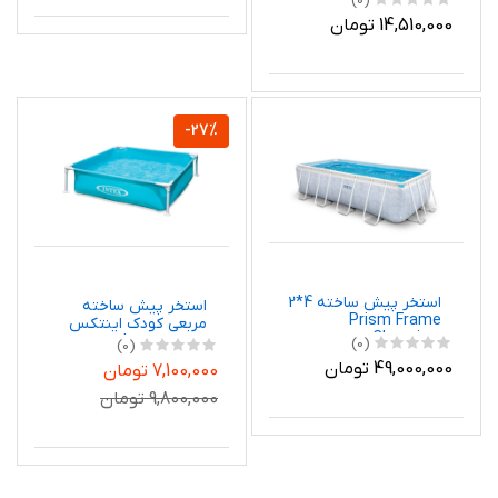
(0)
14,510,000 تومان
-27%
استخر پیش ساخته 4*2
استخر پیش ساخته
Prism Frame
مربعی کودک اینتکس
Clearview
57173 Intex
(0)
(0)
Rectangulaireاینتکس
49,000,000 تومان
7,100,000 تومان
26780 Intex
9,800,000 تومان