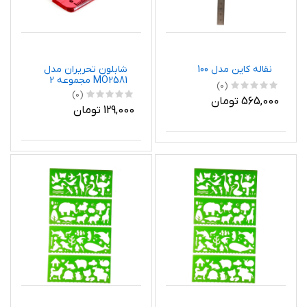
نقاله کاین مدل 100
شابلون تحریران مدل
MO2581 مجموعه 2
(0)
عددی
(0)
565,000 تومان
129,000 تومان