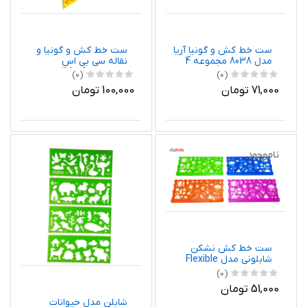
ست خط کش و گونیا آریا
ست خط کش و گونیا و
مدل 8038 مجموعه 4
نقاله سی بی اس
عددی
مدل ژله‌ای JM904
(0)
(0)
مجموعه 4 عددی
71,000 تومان
100,000 تومان
ناموجود
ست خط کش نشکن
شابلونی مدل Flexible
بسته ۲ عددی
(0)
51,000 تومان
شابلن مدل حیوانات