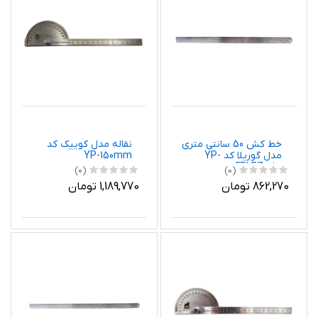
خط کش 50 سانتی متری
نقاله مدل کوییک کد
مدل گوریلا کد YP-
YP-150mm
FELEZ-050
(0)
(0)
862,270 تومان
1,189,770 تومان