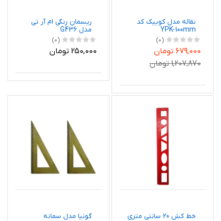
نقاله مدل کوییک کد
ریسمان رنگی ام آر تی
YPK-100mm
مدل G436
(0)
(0)
679,000 تومان
250,000 تومان
1,207,870 تومان
خط کش 20 سانتی متری
گونیا مدل سمانه