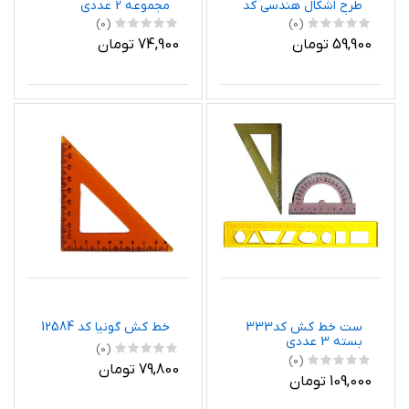
طرح اشکال هندسی کد
مجموعه 2 عددی
L99
(0)
(0)
59,900 تومان
74,900 تومان
ست خط کش کد333
خط کش گونیا کد 12584
بسته 3 عددی
(0)
(0)
79,800 تومان
109,000 تومان