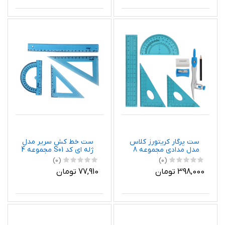
ست پرگار کریتورز کلاس
ست خط کش سریر مدل
مدل مدادی مجموعه 8
ژله ای کد S01 مجموعه 4
عددی
عددی
(0)
(0)
398,000 تومان
77,910 تومان