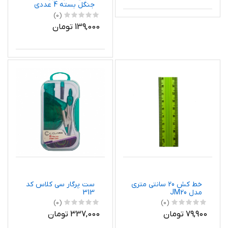
جنگل بسته 4 عددی
(0)
139,000 تومان
خط کش 20 سانتی متری
ست پرگار سی کلاس کد
مدل JM20
313
(0)
(0)
79,900 تومان
337,000 تومان