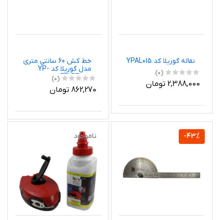
نقاله گوریلا کد YPAL015
خط کش 60 سانتی متری
مدل گوریلا کد YP-
(0)
FELEZ-060
(0)
2,388,000 تومان
862,270 تومان
-43%
ناموجود