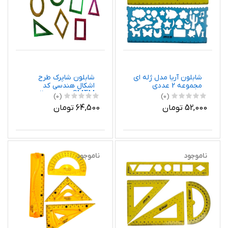
شابلون آریا مدل ژله ای
شابلون شاپرک طرح
مجموعه 2 عددی
اشکال هندسی کد
SMTM مجموعه 11
(0)
(0)
عددی
52,000 تومان
64,500 تومان
ناموجود
ناموجود