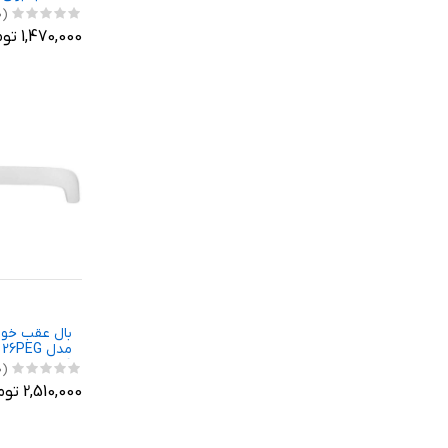
(0)
1,470,000 تومان
بال عقب خود
م
206
(0)
2,510,000 تومان