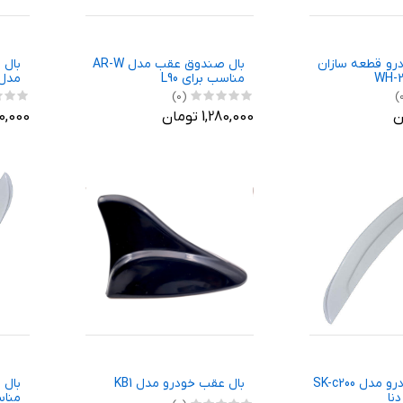
رو قطعه سازان
بال صندوق عقب مدل AR-W
بال 
مناسب برای L90
2
(0)
1,280,000 تومان
,470,000
بال عقب خودرو مدل SK-c200
بال عقب خودرو مدل KB1
نا
مناس