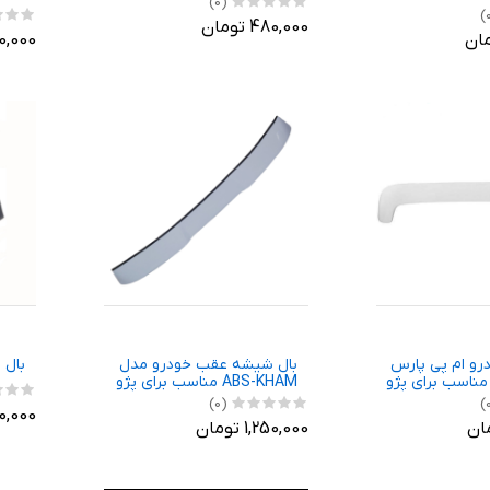
(0)
480,000 تومان
,550,000
رو ام پی پارس
بال شیشه عقب خودرو مدل
بال 
دل 26PEG مناسب برای پژو
ABS-KHAM مناسب برای پژو
207 صندوق دار
(0)
410,000 ت
1,250,000 تومان