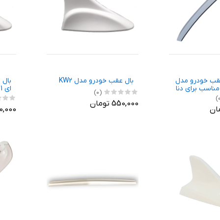
قب خودرو مدل
بال عقب خودرو مدل KW2
بال 
ای kw1
(0)
550,000 تومان
550,000 