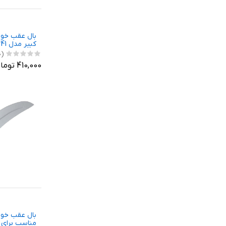
بال عقب خود
کبیر مدل WH-241
(0)
410,000 تومان
مناسب برای د