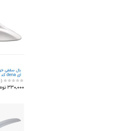
بال سقفی خو
ای dena کد wit
(0)
330,000 تومان