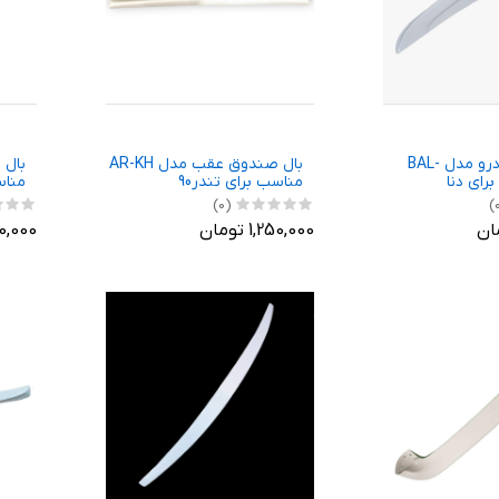
بال عقب خودرو مدل BAL-
بال صندوق عقب مدل AR-KH
مناسب برای تندر90
مناس
(0)
1,250,000 تومان
1,490,000