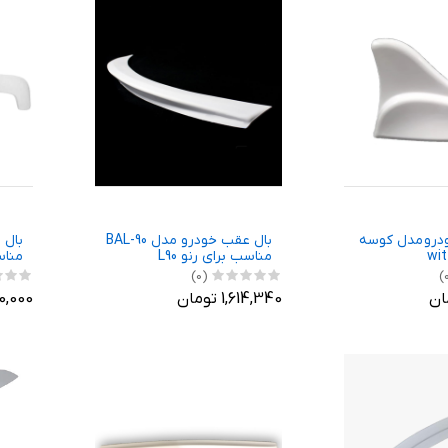
درو مدل کوسه
بال عقب خودرو مدل BAL-90
مناسب برای رنو L90
مناسب
(0)
1,614,340 تومان
2,150,000