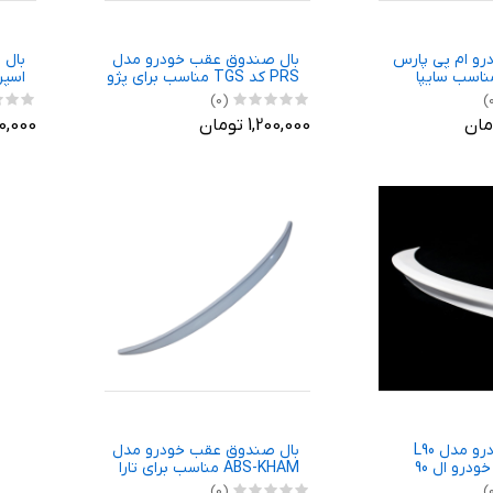
رو ام پی پارس
بال صندوق عقب خودرو مدل
بال 
 DAcu مناسب سایپا
PRS کد TGS مناسب برای پژو
اسپر
پارس
(0)
1,200,000 تومان
630,000 
بال عقب خودرو مدل L90
بال صندوق عقب خودرو مدل
درو ال 90
ABS-KHAM مناسب برای تارا
(0)