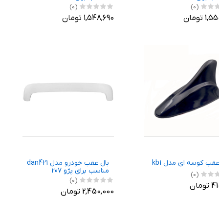
(0)
(0)
1 تومان
1,548,690 تومان
عقب کوسه ای مدل kb1
بال عقب خودرو مدل dan421
مناسب برای پژو 207
(0)
(0)
ومان
2,450,000 تومان