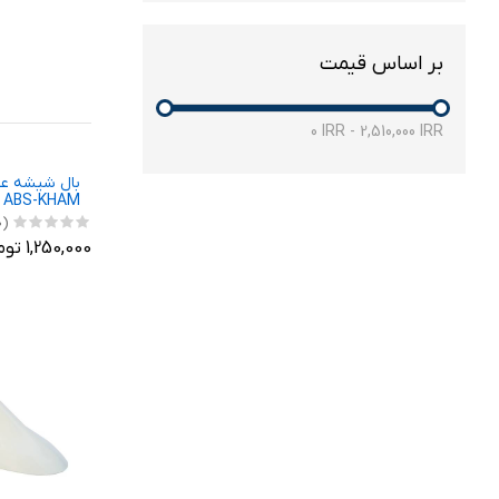
بر اساس قیمت
0
IRR
-
2,510,000
IRR
بال شیشه ع
ABS-KHAM مناسب برای دنا
(0)
1,250,000 تومان