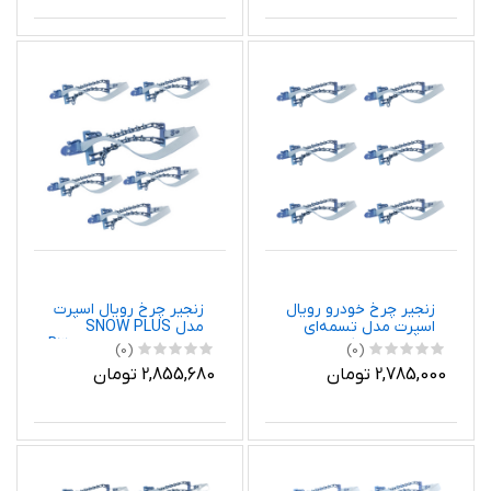
زنجیر چرخ خودرو رویال
زنجیر چرخ رویال اسپرت
اسپرت مدل تسمه‌ای
مدل SNOW PLUS
مناسب برای کیا سورنتو
مناسب برای بسترن B30
(0)
(0)
UM بسته 6 عددی
بسته 6 عددی
2,785,000 تومان
2,855,680 تومان