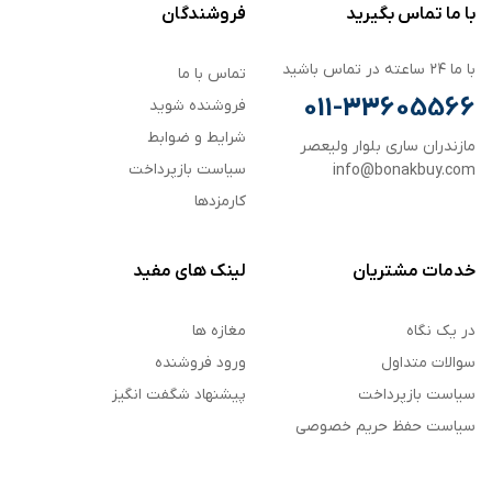
با ما تماس بگیرید
فروشندگان
با ما ۲۴ ساعته در تماس باشید
تماس با ما
011-33605566
فروشنده شوید
شرایط و ضوابط
مازندران ساری بلوار ولیعصر
سیاست بازپرداخت
info@bonakbuy.com
کارمزدها
خدمات مشتریان
لینک های مفید
در یک نگاه
مغازه ها
سوالات متداول
ورود فروشنده
سیاست بازپرداخت
پیشنهاد شگفت انگیز
سیاست حفظ حریم خصوصی