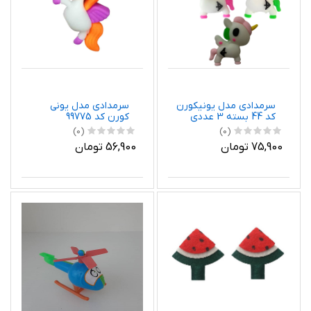
سرمدادی مدل یونیکورن
سرمدادی مدل یونی
کد 44 بسته 3 عددی
کورن کد 99775
(0)
(0)
75,900 تومان
56,900 تومان