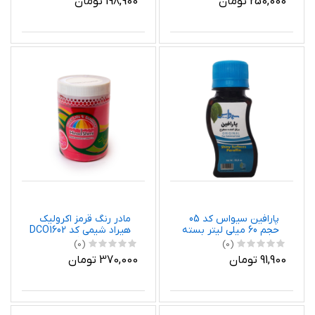
250,000 تومان
198,900 تومان
پارافین سیواس کد 05
مادر رنگ قرمز اکرولیک
حجم 60 میلی لیتر بسته
هیراد شیمی کد DCO1602
2 عددی
وزن 0.8 کیلوگرم
(0)
(0)
91,900 تومان
370,000 تومان