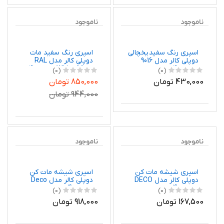
رنگ قهوه ای شاپان سما
اسپری روان کننده و ضد
کد Sm-brown حجم 1000
زنگ دبلیو دی 40 مدل
میلی لیتر
BG-1 حجم 400 میلی‌لیتر
(0)
(0)
150,000 تومان
230,000 تومان
ناموجود
ناموجود
اسپری رنگ سفید یخچالی
اسپری رنگ سفید مات
دوپلی کالر مدل 9016
دوپلی کالر مدل RAL
حجم 400 میلی لیتر
White Matt حجم 400