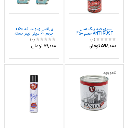
اسپری ضد زنگ مدل
پارافین ویولت کد 0060
ANTI RUST حجم 450
حجم 60 میلی لیتر بسته
میلی لیتر
2 عددی
(0)
(0)
598,000 تومان
79,000 تومان
ناموجود