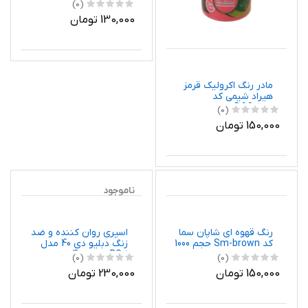
مادر رنگ اکرولیک قرمز
شاپان سما مدل BR5
هیراد شیمی کد
حجم 500 میلی لیتر
DCO1632 وزن 250 گرم
(0)
(0)
150,000 تومان
130,000 تومان
ناموجود