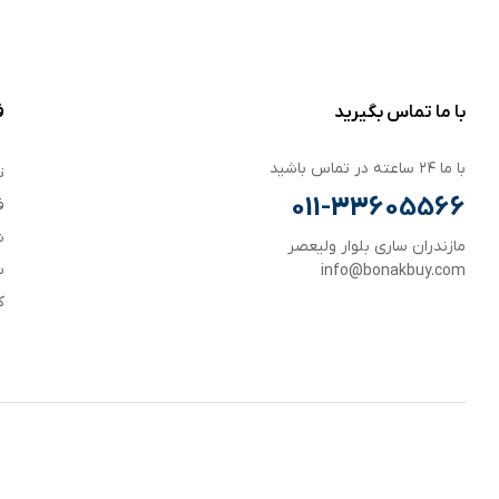
با ما تماس بگیرید
ف
با ما ۲۴ ساعته در تماس باشید
ت
011-33605566
ف
ش
مازندران ساری بلوار ولیعصر
س
info@bonakbuy.com
ک