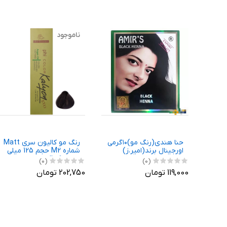
ناموجود
حنا هندی(رنگ مو)۱۰گرمی
رنگ مو کالیون سری Matt
اورجینال برند(امیر،ز)
شماره M2 حجم 125 میلی
لیتر رنگ قهوه ای زیتونی
(0)
(0)
تیره
119,000 تومان
202,750 تومان