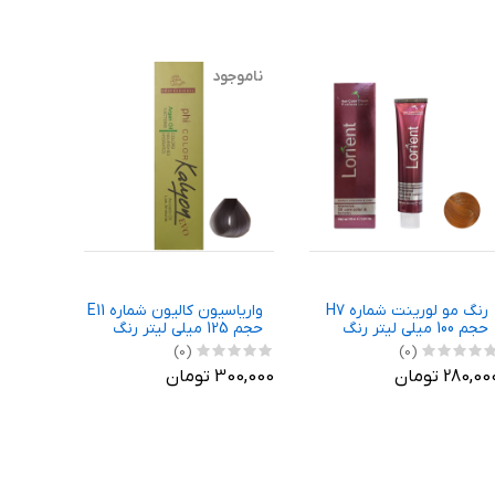
ناموجود
رنگ مو لورینت شماره H7
واریاسیون کالیون شماره E11
حجم 100 میلی لیتر رنگ
حجم 125 میلی لیتر رنگ
عسلی روشن
دودی
بلوند
(0)
(0)
280,0 تومان
300,000 تومان
300,000 توم