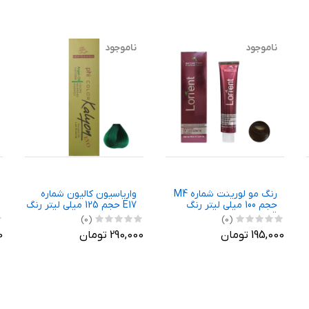
ناموجود
ناموجود
رنگ مو لورینت شماره M4
واریاسیون کالیون شماره
حجم 100 میلی لیتر رنگ
E17 حجم 125 میلی لیتر رنگ
قهوه ای زیتونی روشن
سبز
(0)
(0)
195,000 تومان
290,000 تومان
00