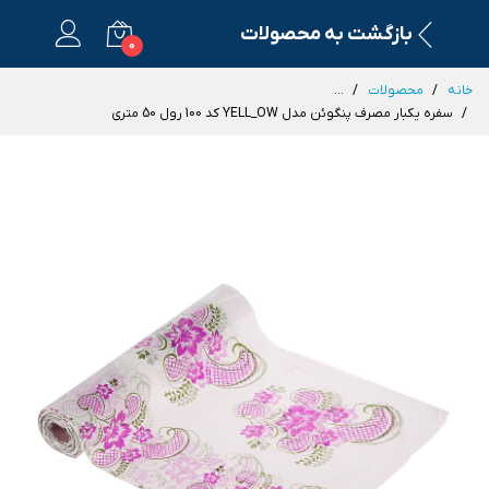
بازگشت به محصولات
0
خانه
محصولات
...
سفره یکبار مصرف پنگوئن مدل YELL_OW کد 100 رول 50 متری