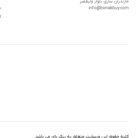
مازندران ساری بلوار ولیعصر
س
info@bonakbuy.com
ک
کلیه حقوق این وبسایت متعلق به بنک بای می باشد.