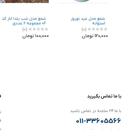
گوی
شمع مدل عید نوروز
شمع مدل شب یلدا انار کد
و عددی
استوانه
06 مجموعه 2 عددی
(0)
(0)
120,000 تومان
100,000 تومان
با ما تماس بگیرید
ف
با ما ۲۴ ساعته در تماس باشید
ت
011-33605566
ف
ش