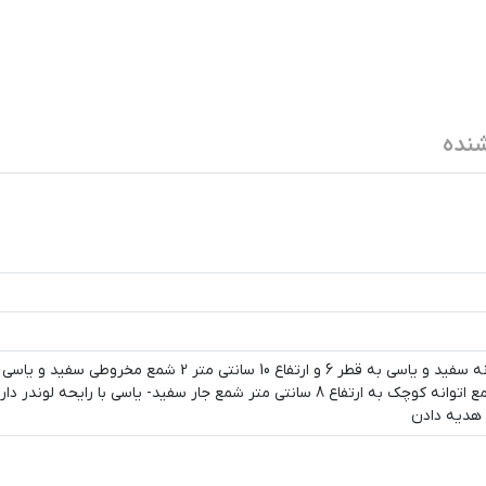
نده
قلبی روی آبی 3 شمع اتوانه کوچک به ارتفاع 8 سانتی متر شمع جار سفید- یاسی با رایحه لو
هدیه دادن