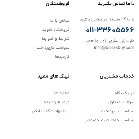
با ما تماس بگیرید
فروشندگان
با ما ۲۴ ساعته در تماس باشید
تماس با ما
011-33605566
فروشنده شوید
شرایط و ضوابط
مازندران ساری بلوار ولیعصر
سیاست بازپرداخت
info@bonakbuy.com
کارمزدها
خدمات مشتریان
لینک های مفید
در یک نگاه
مغازه ها
سوالات متداول
ورود فروشنده
سیاست بازپرداخت
پیشنهاد شگفت انگیز
سیاست حفظ حریم خصوصی