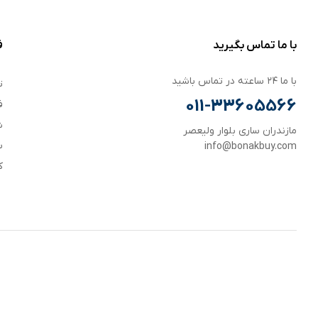
با ما تماس بگیرید
ف
با ما ۲۴ ساعته در تماس باشید
ت
011-33605566
ف
ش
مازندران ساری بلوار ولیعصر
س
info@bonakbuy.com
ک