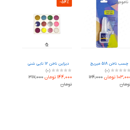
ناموجود
-54%
چسب ناخن 518 میریج
دیزاین ناخن 12 تایی شنی
(0)
(0)
103,0 تومان
124,000
144,000 تومان
317,000
ومان
تومان