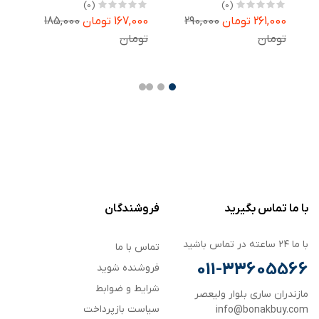
FLL2 مناسب برای گوشی
FLL1 مناسب برای گوشی
(0)
(0)
موبایل شیائومی Redmi
موبایل شیائومی Poco
گ
261,000 تومان
290,000
167,000 تومان
185,000
,000
i
C75 / Poco C71 / Poco
A3 Pro / Redmi A4 /
Redmi A5 4G بسته دو
M7
R
تومان
تومان
تو
عددی
با ما تماس بگیرید
فروشندگان
با ما ۲۴ ساعته در تماس باشید
تماس با ما
011-33605566
فروشنده شوید
شرایط و ضوابط
مازندران ساری بلوار ولیعصر
سیاست بازپرداخت
info@bonakbuy.com