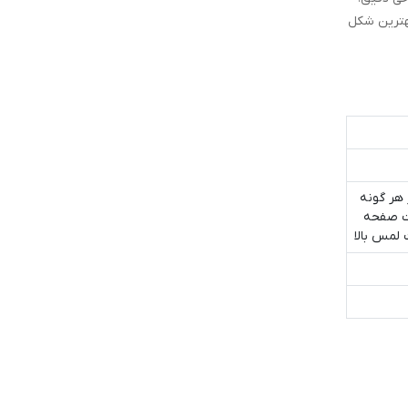
هترین شکل
 در برابر هر گونه
 شفافیت HD بدون افت کیفیت صفحه
لمس بالا