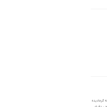
 گرمادیده
ف طراحی دقیق،