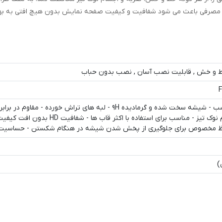
اولیه مصرفی باعث می شود شفافیت و کیفیت صفحه نمایش بدون هیچ افتی به ب
خط و خش , قابلیت نصب آسان , نصب بدون حباب
F
گلس فول تمام چسب - شیشه سخت شده و گرمادیده ۹H - لبه های تراش خورده - مقاوم
خط و خش و اجسام نوک تیز - مناسب برای استفاده با اکثر قاب ها -
فظ مخصوص برای جلوگیری از پخش شدن شیشه در هنگام شکستن - حساسیت 
)