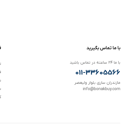
با ما تماس بگیرید
ف
با ما ۲۴ ساعته در تماس باشید
ت
011-33605566
ف
ش
مازندران ساری بلوار ولیعصر
س
info@bonakbuy.com
ک