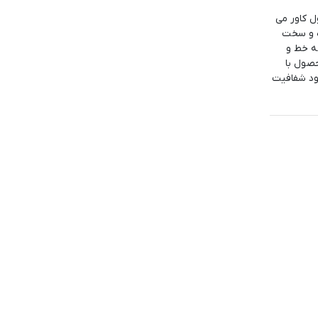
 کاور می
ه و سخت
شی را از هر گونه خط و
صول با
شود شفافیت