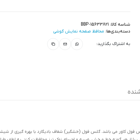
شناسه کالا:
BBP-15633821
دسته‌بندی‌ها:
محافظ صفحه نمایش گوشی
به اشتراک بگذارید:
نده
ول کاور می باشد. گلس فول (خشگیر) شفاف بادیگارد با بهره گیری از شیشه
ده با لبه های تراش خورده می تواند تمام سطح LCD گوشی را از هر گونه خط و خش، ضربه و اجسام نوک تیز محافظت کند. به لط