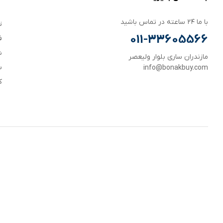
با ما ۲۴ ساعته در تماس باشید
ت
011-33605566
ف
ش
مازندران ساری بلوار ولیعصر
س
info@bonakbuy.com
ک