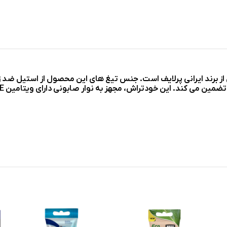
لبه گلکسی پرلایف 3 عددی محصولی از برند ایرانی پرلایف است. جنس تیغ های این محصول از استیل ض