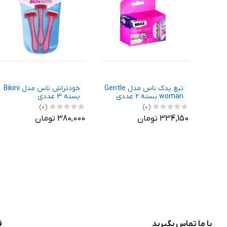
تیغ یدک ناس مدل Gentle
خودتراش ناس مدل Bikini
woman بسته 2 عددی
بسته 3 عددی
(0)
(0)
334,150 تومان
380,000 تومان
با ما تماس بگیرید
ف