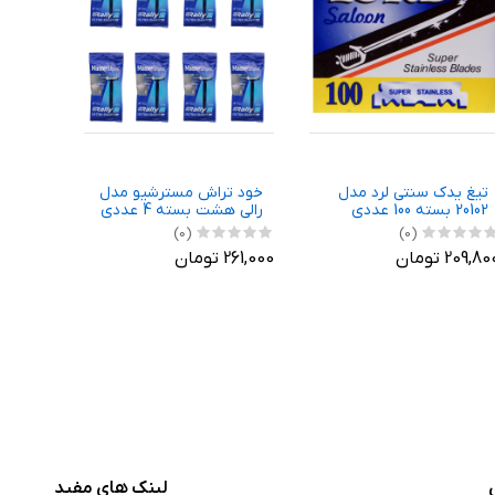
تیغ یدک سنتی لرد مدل
خود تراش مسترشیو مدل
20102 بسته 100 عددی
رالی هشت بسته 4 عددی
(0)
(0)
209,8 تومان
261,000 تومان
لینک های مفید