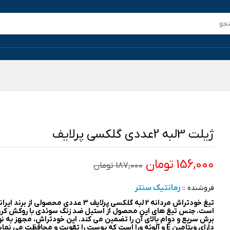
ژیلت 3لبه 2عددی گلکسی پرلایف
156,000 تومان
187,000 تومان
رمانتیک سنتر
فروشنده ::
تیغ خودتراش مردانه 2 لبه گلکسی پرلایف 3 عددی محصولی از ب
است. جنس تیغ های این محصول از استیل ضد زنگ سوئدی با روکش کرو
برش سریع و دوام بالای آن را تضمین می کند. این خودتراش، مجهز به نو
دارای ویتامین E و آلوئه ورا است که پوست را تقویت و محافظت می نماید.