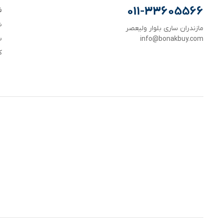
011-33605566
ف
ش
مازندران ساری بلوار ولیعصر
س
info@bonakbuy.com
ک