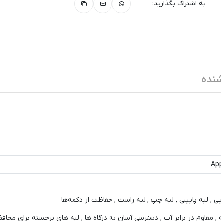
به اشتراک بگذارید:
نده
App
یی , لبه پایینی , لبه چپ , لبه راست , حفاظت از دکمه‌ها
ه , مقاوم در برابر آب , دسترسی آسان به درگاه ها , لبه های برجسته برای محا