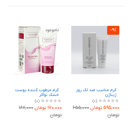
-9%
ناموجود
%
ب
کرم مناسب ضد لک روز
کرم مرطوب کننده پوست
ک
ژیناژن
خشک نواکر
ع
پ
(0)
(0)
595,000 تومان
655,000
170,000 تومان
187,000
,000
تومان
تومان
تو