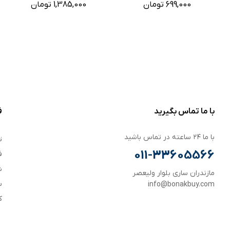
699,000 تومان
1,385,000 تومان
با ما تماس بگیرید
ف
با ما ۲۴ ساعته در تماس باشید
ت
011-33605566
ف
ش
مازندران ساری بلوار ولیعصر
س
info@bonakbuy.com
ک