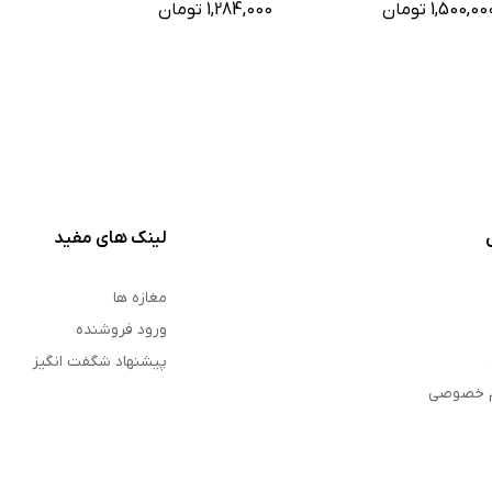
1,500,00 تومان
1,284,000 تومان
1,500,000 ت
لینک های مفید
مغازه ها
ورود فروشنده
پیشنهاد شگفت انگیز
م خصوصی