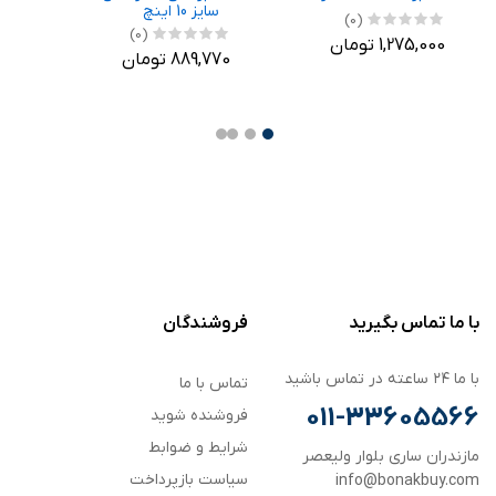
سایز 10 اینچ
(0)
(0)
1,275,000 تومان
.5
889,770 تومان
,900
با ما تماس بگیرید
فروشندگان
با ما ۲۴ ساعته در تماس باشید
تماس با ما
011-33605566
فروشنده شوید
شرایط و ضوابط
مازندران ساری بلوار ولیعصر
سیاست بازپرداخت
info@bonakbuy.com