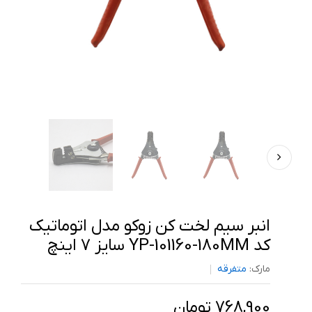
انبر سیم لخت کن زوکو مدل اتوماتیک
کد YP-101160-180MM سایز 7 اینچ
مارک:
متفرقه
768,900 تومان