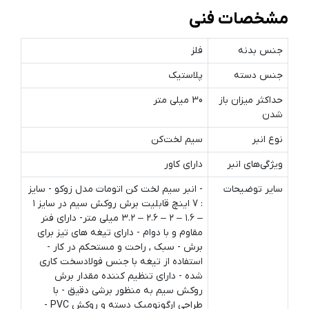
مشخصات فنی
جنس بدنه
فلز
جنس دسته
پلاستیک
حداکثر میزان باز
30 میلی متر
شدن
نوع انبر
سیم لخت‌کن
ویژگی‌های انبر
دارای کاور
سایر توضیحات
- انبر سیم لخت کن اتومات مدل زوکو - سایز
: 7 اینچ قابلیت برش روکش سیم در سایز ۱
– ۱.۶ – ۲ – ۲.۶ – ۳.۲ میلی متر- دارای فنر
مقاوم و با دوام - دارای تیغه های تیز برای
برش - سبک , راحت و مستحکم در کار -
استفاده از تیغه با جنس فولادسخت کاری
شده - دارای تنظیم کننده مقدار برش
روکش سیم به منظور برشی دقیق - با
طراحی ارگونومیک دسته و روکش PVC -