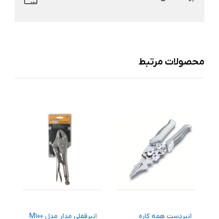
محصولات مرتبط
سن مدل T14-
انبردست همه کاره
انبرقفلی مدار مدل M100
ا