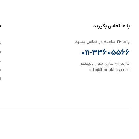
با ما تماس بگیرید
ف
با ما ۲۴ ساعته در تماس باشید
ت
011-33605566
ف
ش
مازندران ساری بلوار ولیعصر
س
info@bonakbuy.com
ک