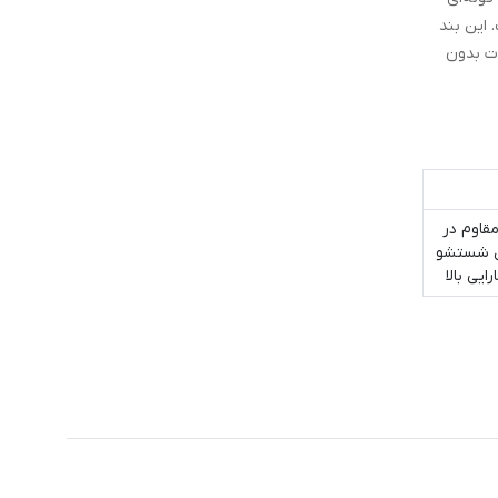
 این بند
دت بدون
مقاوم در
بل شستشو
یی بالا