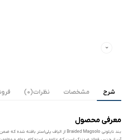
شرح
مشخصات
نظرات (0)
فروش
معرفی محصول
بند نایلونی Braided Magsolo از الیاف پلی‌اس
آن از جنس فولاد ضدزنگ است که علاوه بر استحکام، دوام و مقاومت د