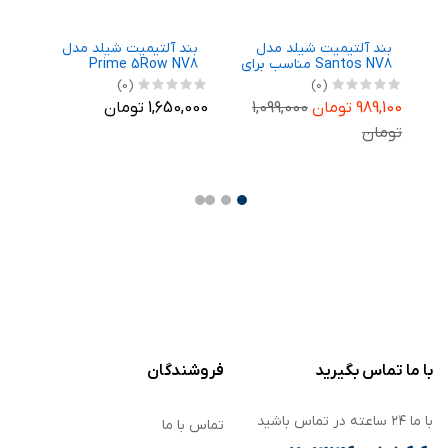
بند آلتیمیت شیلد مدل
بند آلتیمیت شیلد مدل
ب
رای
Santos NV8 مناسب برای
Prime 5Row NV8
N
ساعت هوشمند
مناسب برای ساعت
م
(0)
(0)
Ga
سامسونگ Galaxy Watch
هوشمند سامسونگ
ه
989,100 تومان
1,099,000
1,650,000 تومان
,700
m
Galaxy Watch 8 44mm
8 40mm
تومان
,700
با ما تماس بگیرید
فروشندگان
با ما ۲۴ ساعته در تماس باشید
تماس با ما