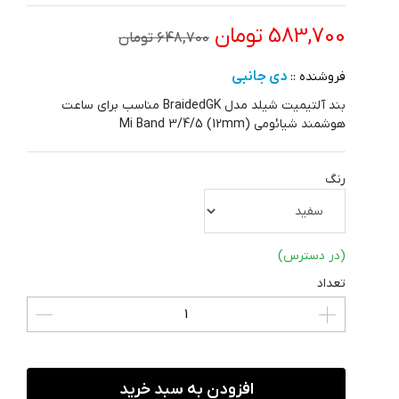
583,700 تومان
648,700 تومان
دی جانبی
فروشنده ::
بند آلتیمیت شیلد مدل BraidedGK مناسب برای ساعت
هوشمند شیائومی Mi Band 3/4/5 (12mm)
رنگ
(در دسترس)
تعداد
افزودن به سبد خرید