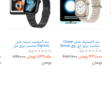
بند گلستیک مدل Ocean
بند آلتیمیت شیلد مدل
مناسب برای اپل واچ Series
Santos مناسب برای اپل
8 Aluminum 45 میلی
واچ 42 میلی متری سری 10/11
(0)
(0)
متری
431,000 تومان
453,700
1,139,050 تومان
1,199,000
50
تومان
تومان
ت