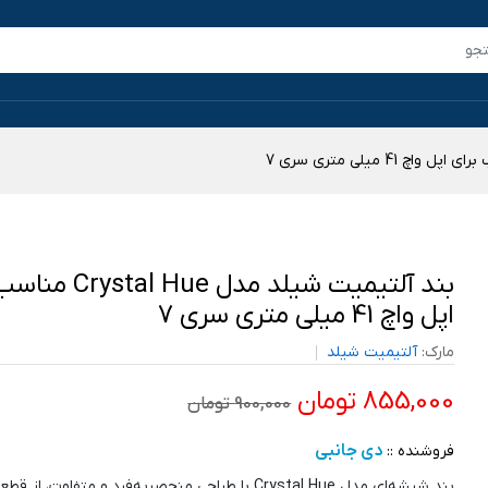
بند آلتیمیت شیلد مدل Hue
اپل واچ 41 میلی متری سری 7
مارک:
آلتیمیت شیلد
855,000 تومان
900,000 تومان
دی جانبی
فروشنده ::
بند شیشه‌ای مدل Crystal Hue با طراحی منحصر‌به‌فرد و متفاوت، 