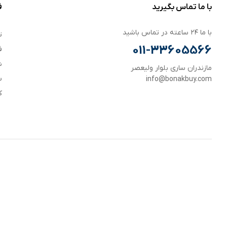
با ما تماس بگیرید
ف
با ما ۲۴ ساعته در تماس باشید
ت
011-33605566
ف
ش
مازندران ساری بلوار ولیعصر
س
info@bonakbuy.com
ک