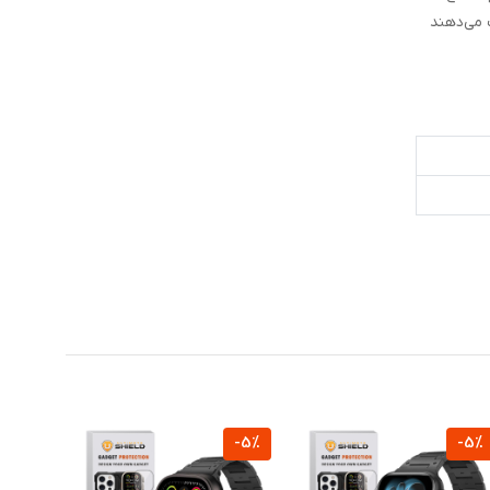
 می‌دهند
-5%
-5%
-5%