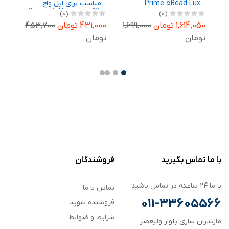
Prime 5Bead Lux
مناسب برای اپل واچ
مناسب برای اپل واچ
Series 8 Aluminum 45
(0)
(0)
38/40 میلی متری سری
میلی متری
1
1,
1,614,050 تومان
1,699,000
431,000 تومان
453,700
,050
1/2/3/4/5/6/SE/SE2/SE3
به همراه کاور
تومان
تومان
تو
با ما تماس بگیرید
فروشندگان
با ما ۲۴ ساعته در تماس باشید
تماس با ما
011-33605566
فروشنده شوید
شرایط و ضوابط
مازندران ساری بلوار ولیعصر