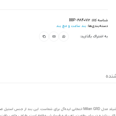
شناسه کالا:
BBP-19840712
دسته‌بندی‌ها:
بند ساعت و مچ‌ بند
به اشتراک بگذارید:
نده
اگر به‌دنبال ترکیبی از زیبایی، کیفیت و راحتی هستید، بند آلتیمیت شیلد مدل Milan GRD انتخابی ایده‌آل برای شماست. این بند از جن
بالایی دارد و در برابر رطوبت، تعریق و فرسایش مقاوم است. طراحی خاص بافت‌دا