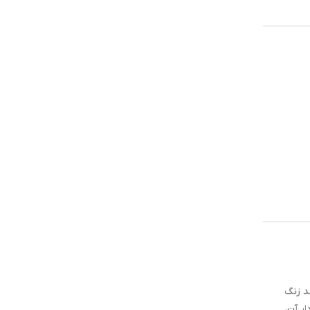
س استیل ضد زنگ
ر آن،