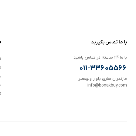
با ما تماس بگیرید
ف
با ما ۲۴ ساعته در تماس باشید
ت
011-33605566
ف
ش
مازندران ساری بلوار ولیعصر
س
info@bonakbuy.com
ک