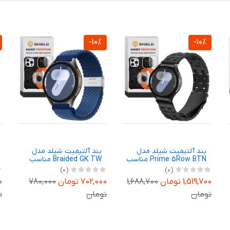
-10%
-10%
بند آلتیمیت شیلد مدل
بند آلتیمیت شیلد مدل
Prime 5Row BTN مناسب
Braided GK TW مناسب
برای ساعت هوشمند
برای ساعت هوشمند
(0)
(0)
سامسونگ Galaxy Watch 7
گلوریمی GX SPORT / GX
1,519,700 تومان
1,688,700
702,000 تومان
780,000
00
Race 22mm
40mm
تومان
تومان
ت