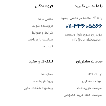
با ما تماس بگیرید
فروشندگان
با ما ۲۴ ساعته در تماس باشید
تماس با ما
011-33605566
فروشنده شوید
شرایط و ضوابط
مازندران ساری بلوار ولیعصر
سیاست بازپرداخت
info@bonakbuy.com
کارمزدها
خدمات مشتریان
لینک های مفید
در یک نگاه
مغازه ها
سوالات متداول
ورود فروشنده
سیاست بازپرداخت
پیشنهاد شگفت انگیز
سیاست حفظ حریم خصوصی