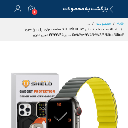
بازگشت به محصولات
0
خانه
محصولات
...
بند آلتیمیت شیلد مدل SIC Link UL GY مناسب برای اپل واچ سری
Se/1/2/3/4/5/6/7/8/9/Ultra/Ultra2 سایز 42/44/45 میلی متری