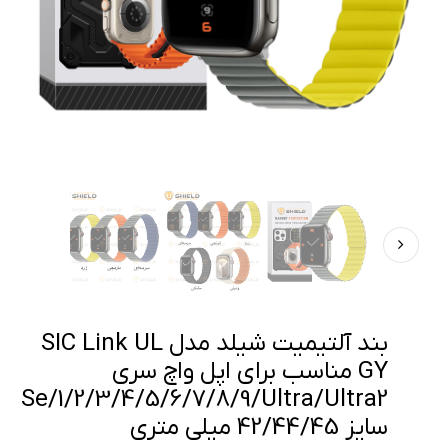
بند آلتیمیت شیلد مدل SIC Link UL
GY مناسب برای اپل واچ سری
Se/1/2/3/4/5/6/7/8/9/Ultra/Ultra2
سایز 42/44/45 میلی متری