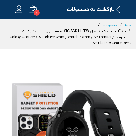
بازگشت به محصولات
0
خانه
محصولات
...
بند آلتیمیت شیلد مدل SIC SGK UL TW مناسب برای ساعت هوشمند
سامسونگ Galaxy Gear S3 / Watch 3 45mm / Watch 46mm / S3 Frontier /
S3 Classic Gear 2 R380