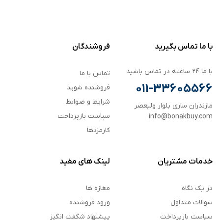
با ما تماس بگیرید
فروشندگان
با ما ۲۴ ساعته در تماس باشید
تماس با ما
011-33605566
فروشنده شوید
شرایط و ضوابط
مازندران ساری بلوار ولیعصر
سیاست بازپرداخت
info@bonakbuy.com
کارمزدها
خدمات مشتریان
لینک های مفید
در یک نگاه
مغازه ها
سوالات متداول
ورود فروشنده
سیاست بازپرداخت
پیشنهاد شگفت انگیز