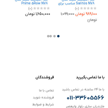
رای
Santos NV8 مناسب برای
Prime 5Row NV8
N
ساعت هوشمند
مناسب برای ساعت
م
(0)
(0)
Ga
سامسونگ Galaxy Watch
هوشمند سامسونگ
ه
989,100 تومان
1,099,000
1,650,000 تومان
,700
m
Galaxy Watch 8 44mm
8 40mm
تومان
,700
با ما تماس بگیرید
فروشندگان
با ما ۲۴ ساعته در تماس باشید
تماس با ما
011-33605566
فروشنده شوید
شرایط و ضوابط
مازندران ساری بلوار ولیعصر