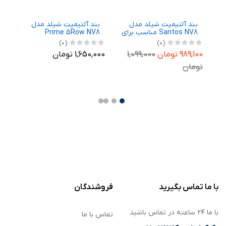
بند آلتیمیت شیلد مدل
بند آلتیمیت شیلد مدل
ب
رای
Santos NV8 مناسب برای
Prime 5Row NV8
N
ساعت هوشمند
مناسب برای ساعت
م
(0)
(0)
Ga
سامسونگ Galaxy Watch
هوشمند سامسونگ
ه
989,100 تومان
1,099,000
1,650,000 تومان
,700
m
Galaxy Watch 8 44mm
8 40mm
تومان
,700
با ما تماس بگیرید
فروشندگان
با ما ۲۴ ساعته در تماس باشید
تماس با ما