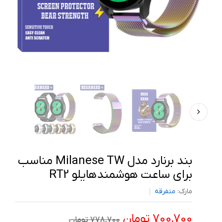
بند برنارد مدل Milanese TW مناسب
برای ساعت هوشمند هایلو RT2
مارک:
متفرقه
700,700 تومان
778,700 تومان