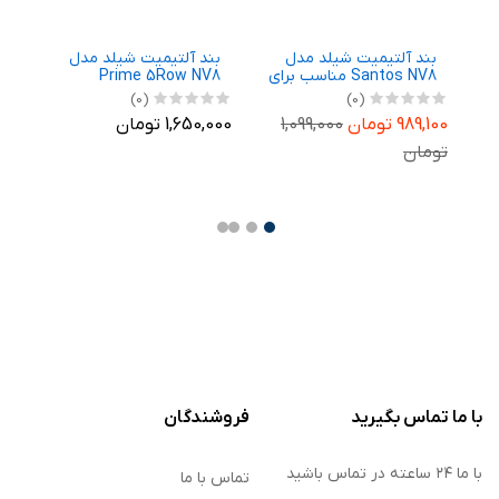
بند آلتیمیت شیلد مدل
بند آلتیمیت شیلد مدل
ب
رای
Santos NV8 مناسب برای
Prime 5Row NV8
N
ساعت هوشمند
مناسب برای ساعت
م
(0)
(0)
Ga
سامسونگ Galaxy Watch
هوشمند سامسونگ
ه
989,100 تومان
1,099,000
1,650,000 تومان
,700
m
Galaxy Watch 8 44mm
8 40mm
تومان
,700
با ما تماس بگیرید
فروشندگان
با ما ۲۴ ساعته در تماس باشید
تماس با ما