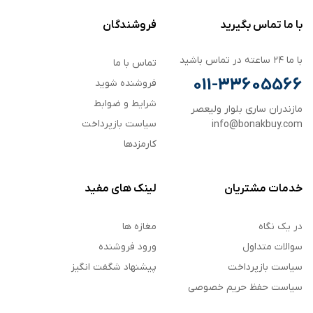
با ما تماس بگیرید
فروشندگان
با ما ۲۴ ساعته در تماس باشید
تماس با ما
011-33605566
فروشنده شوید
شرایط و ضوابط
مازندران ساری بلوار ولیعصر
سیاست بازپرداخت
info@bonakbuy.com
کارمزدها
خدمات مشتریان
لینک های مفید
در یک نگاه
مغازه ها
سوالات متداول
ورود فروشنده
سیاست بازپرداخت
پیشنهاد شگفت انگیز
سیاست حفظ حریم خصوصی