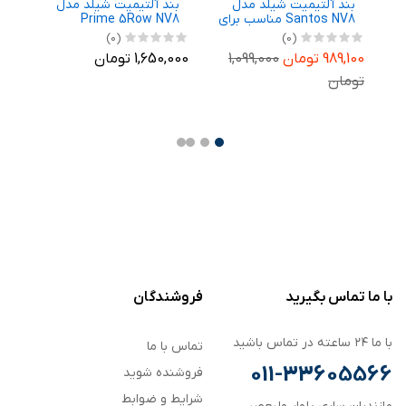
بند آلتیمیت شیلد مدل
بند آلتیمیت شیلد مدل
ب
رای
Santos NV8 مناسب برای
Prime 5Row NV8
N
ساعت هوشمند
مناسب برای ساعت
م
(0)
(0)
Ga
سامسونگ Galaxy Watch
هوشمند سامسونگ
ه
989,100 تومان
1,099,000
1,650,000 تومان
,700
m
Galaxy Watch 8 44mm
8 40mm
تومان
,700
با ما تماس بگیرید
فروشندگان
با ما ۲۴ ساعته در تماس باشید
تماس با ما
011-33605566
فروشنده شوید
شرایط و ضوابط