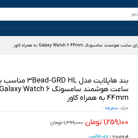
بند هاپلایت مدل 3Bead-GRD HL 
ساعت هوشمند سامسونگ Galaxy Watch 6
44mm به همراه کاور
مارک:
متفرقه
1,259,100 تومان
1,399,000 تومان
دی جانبی
فروشنده ::