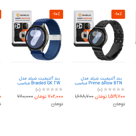
-10%
-10%
بند آلتیمیت شیلد مدل
بند آلتیمیت شیلد مدل
Prime 5Row BTN مناسب
Braided GK TW مناسب
برای ساعت هوشمند
برای ساعت هوشمند
(0)
(0)
سامسونگ Galaxy Watch 7
گلوریمی GX SPORT / GX
1,519,700 تومان
1,688,700
702,000 تومان
780,000
00
Race 22mm
40mm
تومان
تومان
ت