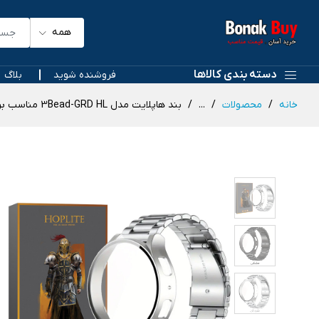
همه
دسته بندی کالاها
فروشنده شوید
بلاگ
خانه
محصولات
...
بند هاپلایت مدل 3Bead-GRD HL مناسب برای ساعت هوشمند سامسونگ Galaxy Watch 6 44mm به همراه کاور