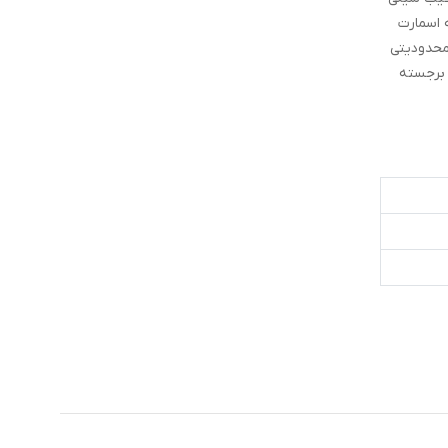
 اسمارت
محدودیتی
 برجسته