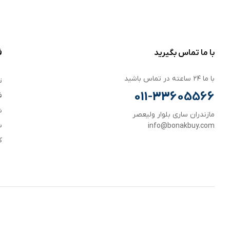
با ما تماس بگیرید
ف
با ما ۲۴ ساعته در تماس باشید
ت
011-33605566
ف
ش
مازندران ساری بلوار ولیعصر
س
info@bonakbuy.com
ک